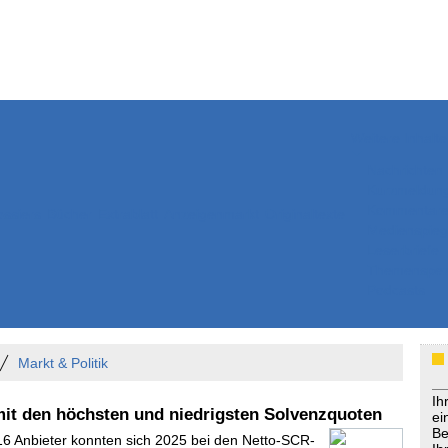
Weitere Inhalte
Nachrichten
Kurzmeldun
Kommentar
ssiers
Bücher
Extrablatt
Anzeigenmarkt
Originaltexte
Medienspieg
Leserbriefe
Themenspez
Podcasts
Markt & Politik
Ih
mit den höchsten und niedrigsten Solvenzquoten
ei
Be
 16 Anbieter konnten sich 2025 bei den Netto-SCR-