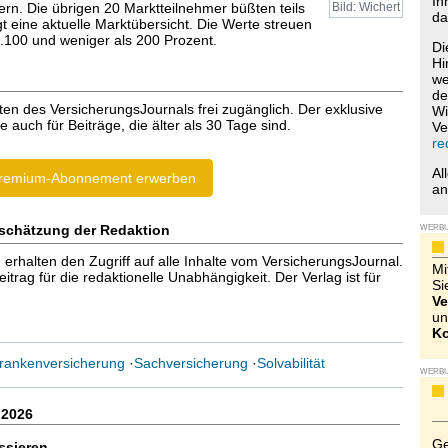
Ih
rn. Die übrigen 20 Marktteilnehmer büßten teils
Bild: Wichert
da
igt eine aktuelle Marktübersicht. Die Werte streuen
.100 und weniger als 200 Prozent.
Di
Hi
we
de
ten des VersicherungsJournals frei zugänglich. Der exklusive
Wi
e auch für Beiträge, die älter als 30 Tage sind.
Ve
re
Al
remium-Abonnement erwerben
a
schätzung der Redaktion
WERB
halten den Zugriff auf alle Inhalte vom VersicherungsJournal.
Mi
trag für die redaktionelle Unabhängigkeit. Der Verlag ist für
Si
Ve
un
Ko
Krankenversicherung
·
Sachversicherung
·
Solvabilität
WERB
.2026
Ge
ssieren