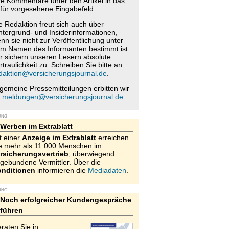
re Kommentare unter den Artikel in das
für vorgesehene Eingabefeld.
e Redaktion freut sich auch über
ntergrund- und Insiderinformationen,
nn sie nicht zur Veröffentlichung unter
m Namen des Informanten bestimmt ist.
r sichern unseren Lesern absolute
rtraulichkeit zu. Schreiben Sie bitte an
daktion@versicherungsjournal.de
.
lgemeine Pressemitteilungen erbitten wir
n
meldungen@versicherungsjournal.de
.
UNG
Werben im Extrablatt
t einer
Anzeige im Extrablatt
erreichen
e mehr als 11.000 Menschen im
rsicherungsvertrieb
, überwiegend
gebundene Vermittler. Über die
nditionen
informieren die
Mediadaten
.
UNG
Noch erfolgreicher Kundengespräche
führen
raten Sie in