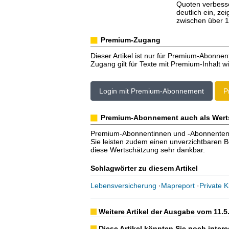
Quoten verbesse
deutlich ein, ze
zwischen über 1
Premium-Zugang
Dieser Artikel ist nur für Premium-Abonnen
Zugang gilt für Texte mit Premium-Inhalt wi
Login mit Premium-Abonnement
P
Premium-Abonnement auch als Wert
Premium-Abonnentinnen und -Abonnenten er
Sie leisten zudem einen unverzichtbaren Bei
diese Wertschätzung sehr dankbar.
Schlagwörter zu diesem Artikel
Lebensversicherung
·
Mapreport
·
Private 
Weitere Artikel der Ausgabe vom 11.5
Diese Artikel könnten Sie noch intere