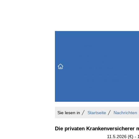
Themenbereiche
Versicherungen & Finanzen
Markt & Politik
Do
Vertrieb & Marketing
Unternehmen & Personen
Karriere & Mitarbeiter
Büro & Organisation
Sie lesen in
Startseite
Nachrichten
Die privaten Krankenversicherer 
11.5.2026 (€) -