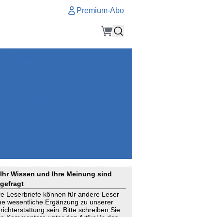
Premium-Abo
Service
Premium-Abo
Kontakt
gen
Häufige Fragen
e
VersicherungsJournal als Startseite
el
Nutzungsrechte erhalten
Mitteilung an die Redaktion
ial
Newsletter
RSS
Suchagenten
Ihr Wissen und Ihre Meinung sind
gefragt
re Leserbriefe können für andere Leser
ne wesentliche Ergänzung zu unserer
richterstattung sein. Bitte schreiben Sie