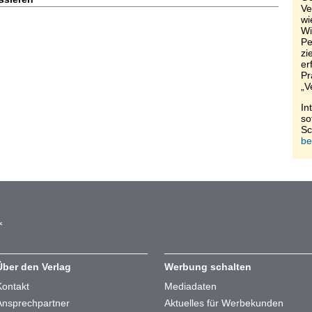
Ve
wi
Wi
Pe
zi
er
Pr
„V
In
so
Sc
be
Über den Verlag
Werbung schalten
Kontakt
Mediadaten
Ansprechpartner
Aktuelles für Werbekunden