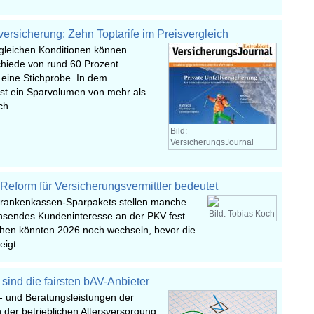
lversicherung: Zehn Toptarife im Preisvergleich
 gleichen Konditionen können
hiede von rund 60 Prozent
 eine Stichprobe. In dem
ist ein Sparvolumen von mehr als
ch.
Bild:
VersicherungsJournal
eform für Versicherungsvermittler bedeutet
Krankenkassen-Sparpakets stellen manche
Bild: Tobias Koch
hsendes Kundeninteresse an der PKV fest.
en könnten 2026 noch wechseln, bevor die
eigt.
sind die fairsten bAV-Anbieter
- und Beratungsleistungen der
 der betrieblichen Altersversorgung