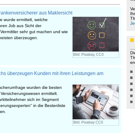
Ve
Krankenversicherer aus Maklersicht
Ih
Th
e wurde ermittelt, welche
Je
ren Job aus Sicht der
ermittler sehr gut machen und wie
 meisten überzeugen.
Di
Bild: Pixabay, CC0
Th
en
echs überzeugen Kunden mit ihren Leistungen am
aucherumfrage wurden die besten
m Versicherungswesen ermittelt.
rktteilnehmer sich im Segment
cherungsexperten“ in die Bestenliste
ten.
Bild: Pixabay CC0