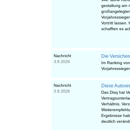
gestaltung am m
großangelegten
Vorjahressiege
Vortritt lassen.
schafften es ach
Nachricht
Die Versicher
3.8.2026
Im Ranking von 
Vorjahressieger
Nachricht
Diese Autover
3.8.2026
Das Disq hat V
Vertragsunterla
Verhältnis, Ver
Weiterempfehlun
Ergebnisse hab
deutlich veränd