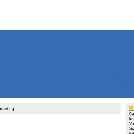
Weitere Inhalte
Nachrichten
Kurzmeldun
Kommentar
ssiers
Bücher
Extrablatt
Anzeigenmarkt
Originaltexte
Medienspieg
Leserbriefe
Themenspez
Podcasts
arketing
De
ko
Ve
Sc
we