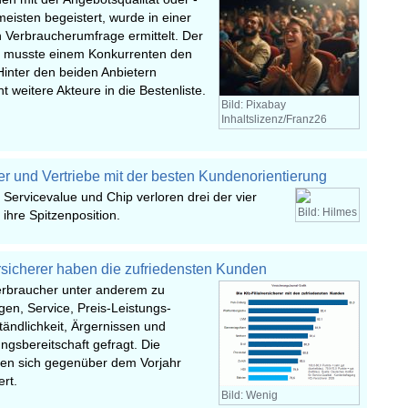
eisten begeistert, wurde in einer
 Verbraucherumfrage ermittelt. Der
r musste einem Konkurrenten den
 Hinter den beiden Anbietern
t weitere Akteure in die Bestenliste.
Bild: Pixabay
Inhaltslizenz/Franz26
er und Vertriebe mit der besten Kundenorientierung
Servicevalue und Chip verloren drei der vier
Bild: Hilmes
 ihre Spitzenposition.
sicherer haben die zufriedensten Kunden
erbraucher unter anderem zu
gen, Service, Preis-Leistungs-
ständlichkeit, Ärgernissen und
gsbereitschaft gefragt. Die
en sich gegenüber dem Vorjahr
ert.
Bild: Wenig