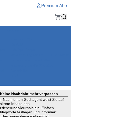
Premium-Abo
Service
Premium-Abo
Kontakt
gen
Häufige Fragen
e
VersicherungsJournal als Startseite
el
Nutzungsrechte erhalten
Mitteilung an die Redaktion
ial
Newsletter
RSS
Suchagenten
Keine Nachricht mehr verpassen
r Nachrichten-Suchagent weist Sie auf
nkrete Inhalte des
rsicherungsJournals hin. Einfach
hlagworte festlegen und informiert
rden, wenn diese vorkommen.