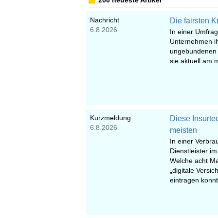
200 neueste Artikel
Nachricht
Die fairsten 
6.8.2026
In einer Umfrag
Unternehmen ih
ungebundenen V
sie aktuell am
Kurzmeldung
Diese Insurt
6.8.2026
meisten
In einer Verbr
Dienstleister i
Welche acht Ma
„digitale Versi
eintragen konn