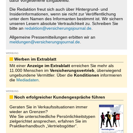
dafür vorgesehene Eingabefeld.
Die Redaktion freut sich auch über Hintergrund- und
Insiderinformationen, wenn sie nicht zur Veröffentlichung
unter dem Namen des Informanten bestimmt ist. Wir sichern
unseren Lesern absolute Vertraulichkeit zu. Schreiben Sie
bitte an
redaktion@versicherungsjournal.de
.
Allgemeine Pressemitteilungen erbitten wir an
meldungen@versicherungsjournal.de
.
WERBUNG
Werben im Extrablatt
Mit einer
Anzeige im Extrablatt
erreichen Sie mehr als
11.000 Menschen im
Versicherungsvertrieb
, überwiegend
ungebundene Vermittler. Über die
Konditionen
informieren
die
Mediadaten
.
WERBUNG
Noch erfolgreicher Kundengespräche führen
Geraten Sie in Verkaufssituationen immer
wieder an Grenzen?
Wie Sie unterschiedliche Persönlichkeitstypen
zielgerichtet ansprechen, erfahren Sie im
Praktikerhandbuch „Vertriebsgötter“.