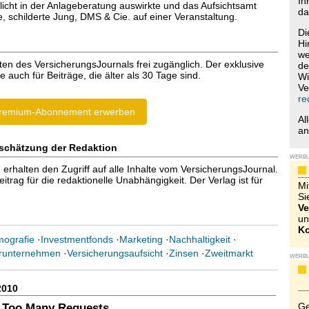
Ih
licht in der Anlageberatung auswirkte und das Aufsichtsamt
da
, schilderte Jung, DMS & Cie. auf einer Veranstaltung.
Di
Hi
we
ten des VersicherungsJournals frei zugänglich. Der exklusive
de
e auch für Beiträge, die älter als 30 Tage sind.
Wi
Ve
re
remium-Abonnement erwerben
Al
a
schätzung der Redaktion
WERB
halten den Zugriff auf alle Inhalte vom VersicherungsJournal.
trag für die redaktionelle Unabhängigkeit. Der Verlag ist für
Mi
Si
Ve
un
Ko
ografie
·
Investmentfonds
·
Marketing
·
Nachhaltigkeit
·
erunternehmen
·
Versicherungsaufsicht
·
Zinsen
·
Zweitmarkt
WERB
2010
Ge
 Too Many Requests