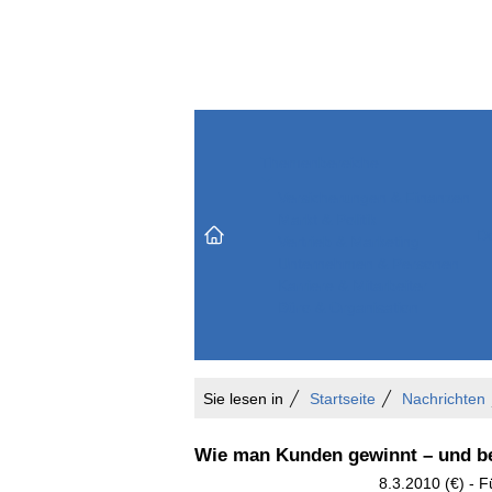
Themenbereiche
Versicherungen & Finanzen
Markt & Politik
Do
Vertrieb & Marketing
Unternehmen & Personen
Karriere & Mitarbeiter
Büro & Organisation
Sie lesen in
Startseite
Nachrichten
Wie man Kunden gewinnt – und be
8.3.2010 (€) - F