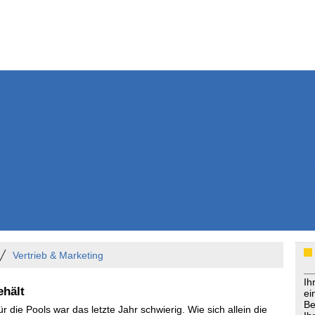
Weitere Inhalte
Nachrichten
Kurzmeldun
Kommentar
ssiers
Bücher
Extrablatt
Anzeigenmarkt
Originaltexte
Medienspieg
Leserbriefe
Themenspez
Podcasts
Vertrieb & Marketing
Ih
hält
ei
Be
ür die Pools war das letzte Jahr schwierig. Wie sich allein die