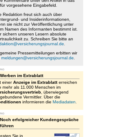
re Kommentare unter den Artikel in das
für vorgesehene Eingabefeld.
e Redaktion freut sich auch über
ntergrund- und Insiderinformationen,
nn sie nicht zur Veröffentlichung unter
m Namen des Informanten bestimmt ist.
r sichern unseren Lesern absolute
rtraulichkeit zu. Schreiben Sie bitte an
daktion@versicherungsjournal.de
.
lgemeine Pressemitteilungen erbitten wir
n
meldungen@versicherungsjournal.de
.
UNG
Werben im Extrablatt
t einer
Anzeige im Extrablatt
erreichen
e mehr als 11.000 Menschen im
rsicherungsvertrieb
, überwiegend
gebundene Vermittler. Über die
nditionen
informieren die
Mediadaten
.
UNG
Noch erfolgreicher Kundengespräche
führen
raten Sie in