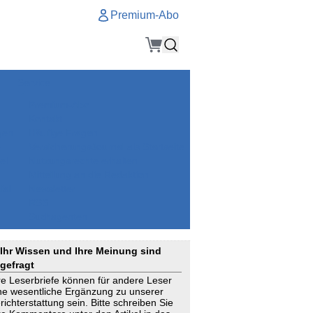
Premium-Abo
Service
Premium-Abo
Kontakt
gen
Häufige Fragen
e
VersicherungsJournal als Startseite
el
Nutzungsrechte erhalten
Mitteilung an die Redaktion
ial
Newsletter
RSS
Suchagenten
Ihr Wissen und Ihre Meinung sind
gefragt
re Leserbriefe können für andere Leser
ne wesentliche Ergänzung zu unserer
richterstattung sein. Bitte schreiben Sie