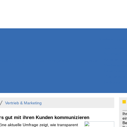
Weitere Inhalte
Nachrichten
Kurzmeldun
Kommentar
ssiers
Bücher
Extrablatt
Anzeigenmarkt
Originaltexte
Medienspieg
Leserbriefe
Themenspez
Podcasts
Vertrieb & Marketing
Ih
rs gut mit ihren Kunden kommunizieren
ei
Be
Eine aktuelle Umfrage zeigt, wie transparent