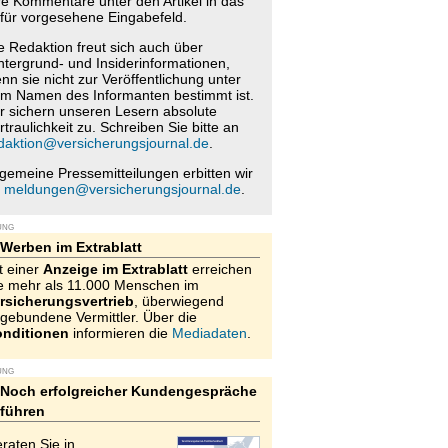
re Kommentare unter den Artikel in das
für vorgesehene Eingabefeld.
e Redaktion freut sich auch über
ntergrund- und Insiderinformationen,
nn sie nicht zur Veröffentlichung unter
m Namen des Informanten bestimmt ist.
r sichern unseren Lesern absolute
rtraulichkeit zu. Schreiben Sie bitte an
daktion@versicherungsjournal.de
.
lgemeine Pressemitteilungen erbitten wir
n
meldungen@versicherungsjournal.de
.
UNG
Werben im Extrablatt
t einer
Anzeige im Extrablatt
erreichen
e mehr als 11.000 Menschen im
rsicherungsvertrieb
, überwiegend
gebundene Vermittler. Über die
nditionen
informieren die
Mediadaten
.
UNG
Noch erfolgreicher Kundengespräche
führen
raten Sie in