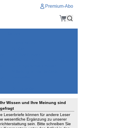
Premium-Abo
Service
Premium-Abo
Kontakt
gen
Häufige Fragen
e
VersicherungsJournal als Startseite
el
Nutzungsrechte erhalten
Mitteilung an die Redaktion
ial
Newsletter
RSS
Suchagenten
Ihr Wissen und Ihre Meinung sind
gefragt
re Leserbriefe können für andere Leser
ne wesentliche Ergänzung zu unserer
richterstattung sein. Bitte schreiben Sie