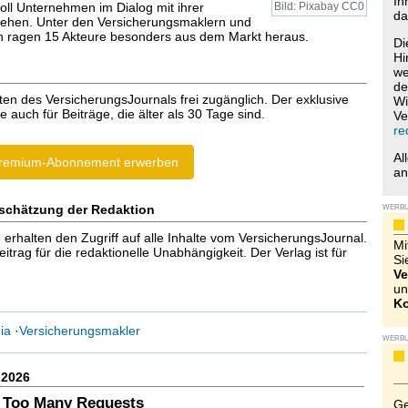
Ih
oll Unternehmen im Dialog mit ihrer
Bild: Pixabay CC0
da
gehen. Unter den Versicherungsmaklern und
n ragen 15 Akteure besonders aus dem Markt heraus.
Di
Hi
we
de
ten des VersicherungsJournals frei zugänglich. Der exklusive
Wi
e auch für Beiträge, die älter als 30 Tage sind.
Ve
re
Al
remium-Abonnement erwerben
a
schätzung der Redaktion
WERB
halten den Zugriff auf alle Inhalte vom VersicherungsJournal.
Mi
trag für die redaktionelle Unabhängigkeit. Der Verlag ist für
Si
Ve
un
Ko
ia
·
Versicherungsmakler
WERB
.2026
 Too Many Requests
Ge