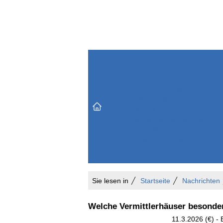
Themenbereiche
Versicherungen & Finanzen
Markt & Politik
Do
Vertrieb & Marketing
Unternehmen & Personen
Karriere & Mitarbeiter
Büro & Organisation
Sie lesen in
Startseite
Nachrichten
Welche Vermittlerhäuser besonde
11.3.2026 (€) - 