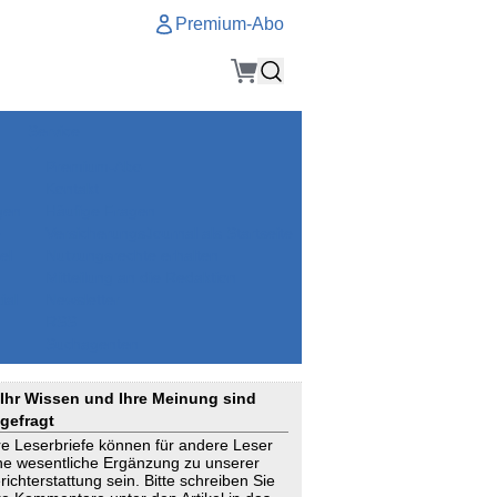
Premium-Abo
Service
Premium-Abo
Kontakt
gen
Häufige Fragen
e
VersicherungsJournal als Startseite
el
Nutzungsrechte erhalten
Mitteilung an die Redaktion
ial
Newsletter
RSS
Suchagenten
Ihr Wissen und Ihre Meinung sind
gefragt
re Leserbriefe können für andere Leser
ne wesentliche Ergänzung zu unserer
richterstattung sein. Bitte schreiben Sie