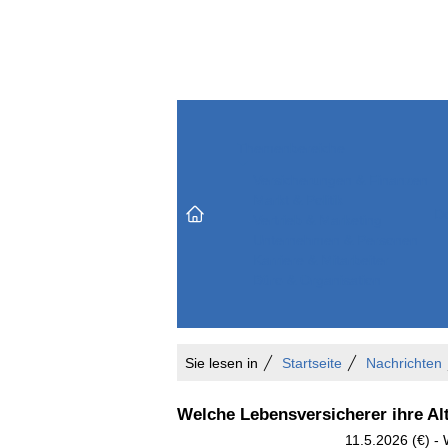
Themenbereiche
Versicherungen & Finanzen
Markt & Politik
Do
Vertrieb & Marketing
Unternehmen & Personen
Karriere & Mitarbeiter
Büro & Organisation
Sie lesen in
Startseite
Nachrichten
Welche Lebensversicherer ihre Al
11.5.2026 (€) -