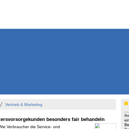
Weitere Inhalte
Nachrichten
Kurzmeldun
Kommentar
ssiers
Bücher
Extrablatt
Anzeigenmarkt
Originaltexte
Medienspieg
Leserbriefe
Themenspez
Podcasts
Vertrieb & Marketing
Ih
tersvorsorgekunden besonders fair behandeln
ei
Be
 Wie Verbraucher die Service- und