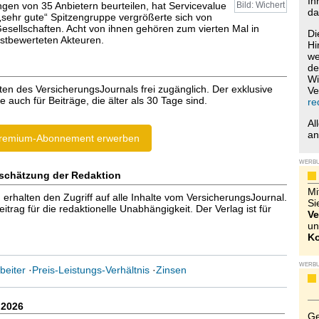
Ih
ngen von 35 Anbietern beurteilen, hat Servicevalue
Bild: Wichert
da
 „sehr gute“ Spitzengruppe vergrößerte sich von
Gesellschaften. Acht von ihnen gehören zum vierten Mal in
Di
stbewerteten Akteuren.
Hi
we
de
Wi
ten des VersicherungsJournals frei zugänglich. Der exklusive
Ve
e auch für Beiträge, die älter als 30 Tage sind.
re
Al
a
remium-Abonnement erwerben
WERB
schätzung der Redaktion
Mi
halten den Zugriff auf alle Inhalte vom VersicherungsJournal.
Si
trag für die redaktionelle Unabhängigkeit. Der Verlag ist für
Ve
un
Ko
WERB
beiter
·
Preis-Leistungs-Verhältnis
·
Zinsen
.2026
Ge