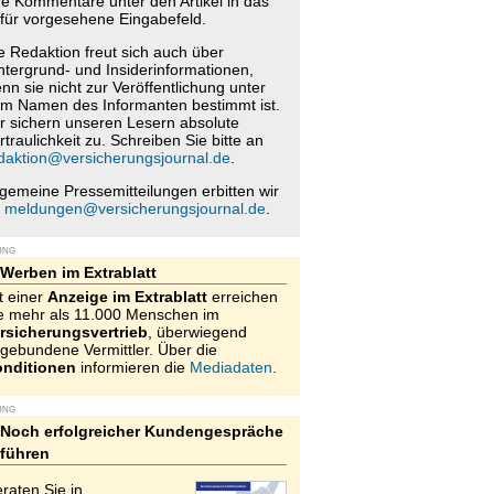
re Kommentare unter den Artikel in das
für vorgesehene Eingabefeld.
e Redaktion freut sich auch über
ntergrund- und Insiderinformationen,
nn sie nicht zur Veröffentlichung unter
m Namen des Informanten bestimmt ist.
r sichern unseren Lesern absolute
rtraulichkeit zu. Schreiben Sie bitte an
daktion@versicherungsjournal.de
.
lgemeine Pressemitteilungen erbitten wir
n
meldungen@versicherungsjournal.de
.
UNG
Werben im Extrablatt
t einer
Anzeige im Extrablatt
erreichen
e mehr als 11.000 Menschen im
rsicherungsvertrieb
, überwiegend
gebundene Vermittler. Über die
nditionen
informieren die
Mediadaten
.
UNG
Noch erfolgreicher Kundengespräche
führen
raten Sie in