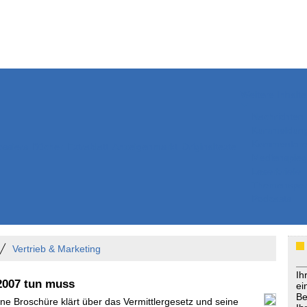
Weitere Inhalte
Nachrichten
Kurzmeldun
Kommentar
ssiers
Bücher
Extrablatt
Anzeigenmarkt
Originaltexte
Medienspieg
Leserbriefe
Themenspez
Podcasts
Vertrieb & Marketing
Ih
2007 tun muss
ei
Be
ine Broschüre klärt über das Vermittlergesetz und seine