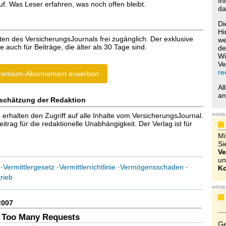
Ih
f. Was Leser erfahren, was noch offen bleibt.
da
Di
Hi
ten des VersicherungsJournals frei zugänglich. Der exklusive
we
e auch für Beiträge, die älter als 30 Tage sind.
de
Wi
Ve
re
remium-Abonnement erwerben
Al
a
schätzung der Redaktion
halten den Zugriff auf alle Inhalte vom VersicherungsJournal.
WERB
trag für die redaktionelle Unabhängigkeit. Der Verlag ist für
Mi
Si
Ve
un
·
Vermittlergesetz
·
Vermittlerrichtlinie
·
Vermögensschaden
·
Ko
rieb
WERB
2007
 Too Many Requests
Ge