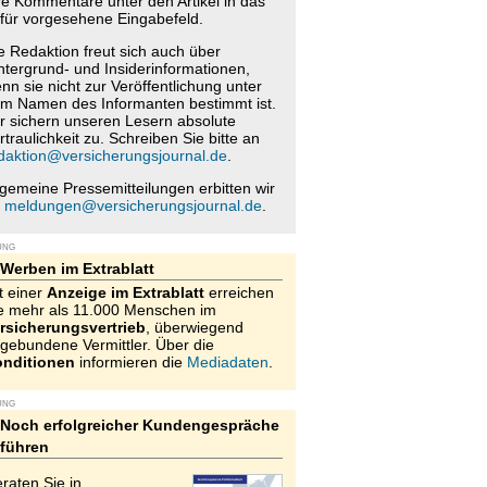
re Kommentare unter den Artikel in das
für vorgesehene Eingabefeld.
e Redaktion freut sich auch über
ntergrund- und Insiderinformationen,
nn sie nicht zur Veröffentlichung unter
m Namen des Informanten bestimmt ist.
r sichern unseren Lesern absolute
rtraulichkeit zu. Schreiben Sie bitte an
daktion@versicherungsjournal.de
.
lgemeine Pressemitteilungen erbitten wir
n
meldungen@versicherungsjournal.de
.
UNG
Werben im Extrablatt
t einer
Anzeige im Extrablatt
erreichen
e mehr als 11.000 Menschen im
rsicherungsvertrieb
, überwiegend
gebundene Vermittler. Über die
nditionen
informieren die
Mediadaten
.
UNG
Noch erfolgreicher Kundengespräche
führen
raten Sie in