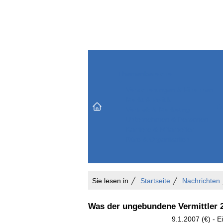
Themenbereiche
Versicherungen & Finanzen
Markt & Politik
Do
Vertrieb & Marketing
Unternehmen & Personen
Karriere & Mitarbeiter
Büro & Organisation
Sie lesen in
Startseite
Nachrichten
Was der ungebundene Vermittler 
9.1.2007 (€) - E