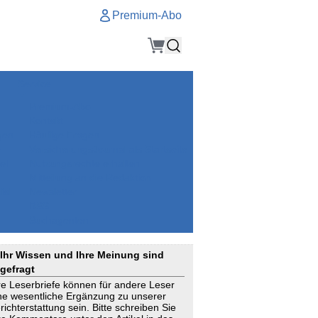
Premium-Abo
Service
Premium-Abo
Kontakt
gen
Häufige Fragen
e
VersicherungsJournal als Startseite
el
Nutzungsrechte erhalten
Mitteilung an die Redaktion
ial
Newsletter
RSS
Suchagenten
Ihr Wissen und Ihre Meinung sind
gefragt
re Leserbriefe können für andere Leser
ne wesentliche Ergänzung zu unserer
richterstattung sein. Bitte schreiben Sie