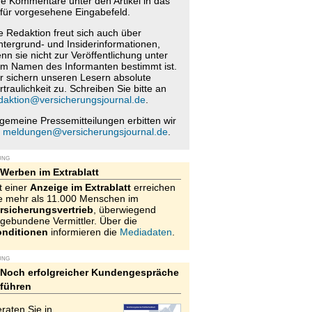
re Kommentare unter den Artikel in das
für vorgesehene Eingabefeld.
e Redaktion freut sich auch über
ntergrund- und Insiderinformationen,
nn sie nicht zur Veröffentlichung unter
m Namen des Informanten bestimmt ist.
r sichern unseren Lesern absolute
rtraulichkeit zu. Schreiben Sie bitte an
daktion@versicherungsjournal.de
.
lgemeine Pressemitteilungen erbitten wir
n
meldungen@versicherungsjournal.de
.
UNG
Werben im Extrablatt
t einer
Anzeige im Extrablatt
erreichen
e mehr als 11.000 Menschen im
rsicherungsvertrieb
, überwiegend
gebundene Vermittler. Über die
nditionen
informieren die
Mediadaten
.
UNG
Noch erfolgreicher Kundengespräche
führen
raten Sie in