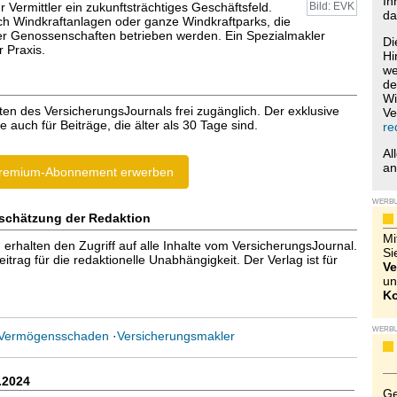
Ih
ür Vermittler ein zukunftsträchtiges Geschäftsfeld.
Bild: EVK
da
h Windkraftanlagen oder ganze Windkraftparks, die
r Genossenschaften betrieben werden. Ein Spezialmakler
Di
r Praxis.
Hi
we
de
Wi
ten des VersicherungsJournals frei zugänglich. Der exklusive
Ve
e auch für Beiträge, die älter als 30 Tage sind.
re
Al
a
remium-Abonnement erwerben
WERB
schätzung der Redaktion
Mi
halten den Zugriff auf alle Inhalte vom VersicherungsJournal.
Si
trag für die redaktionelle Unabhängigkeit. Der Verlag ist für
Ve
un
Ko
WERB
Vermögensschaden
·
Versicherungsmakler
.2024
Ge