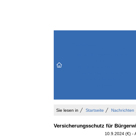
Themenbereiche
Versicherungen & Finanzen
Markt & Politik
Do
Vertrieb & Marketing
Unternehmen & Personen
Karriere & Mitarbeiter
Büro & Organisation
Sie lesen in
Startseite
Nachrichten
Versicherungsschutz für Bürgerw
10.9.2024 (€) -