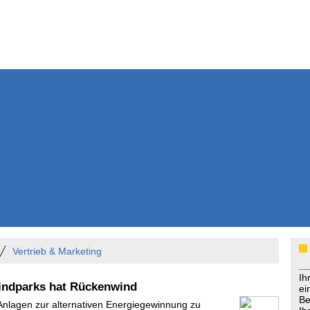
Weitere Inhalte
Nachrichten
Kurzmeldun
Kommentar
ssiers
Bücher
Extrablatt
Anzeigenmarkt
Originaltexte
Medienspieg
Leserbriefe
Themenspez
Podcasts
Vertrieb & Marketing
Ih
indparks hat Rückenwind
ei
Be
 Anlagen zur alternativen Energiegewinnung zu