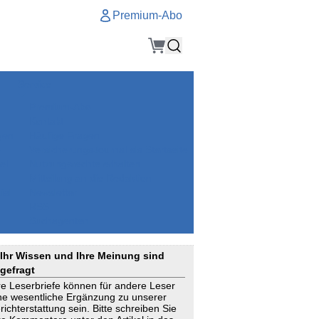
Premium-Abo
Service
Premium-Abo
Kontakt
gen
Häufige Fragen
e
VersicherungsJournal als Startseite
el
Nutzungsrechte erhalten
Mitteilung an die Redaktion
ial
Newsletter
RSS
Suchagenten
Ihr Wissen und Ihre Meinung sind
gefragt
re Leserbriefe können für andere Leser
ne wesentliche Ergänzung zu unserer
richterstattung sein. Bitte schreiben Sie