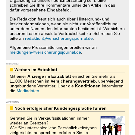
Ergänzung zu unserer Berichterstattung sein. Bitte
schreiben Sie Ihre Kommentare unter den Artikel in das
dafür vorgesehene Eingabefeld.
Die Redaktion freut sich auch über Hintergrund- und
Insiderinformationen, wenn sie nicht zur Veröffentlichung
unter dem Namen des Informanten bestimmt ist. Wir sichern
unseren Lesern absolute Vertraulichkeit zu. Schreiben Sie
bitte an
redaktion@versicherungsjournal.de
.
Allgemeine Pressemitteilungen erbitten wir an
meldungen@versicherungsjournal.de
.
WERBUNG
Werben im Extrablatt
Mit einer
Anzeige im Extrablatt
erreichen Sie mehr als
11.000 Menschen im
Versicherungsvertrieb
, überwiegend
ungebundene Vermittler. Über die
Konditionen
informieren
die
Mediadaten
.
WERBUNG
Noch erfolgreicher Kundengespräche führen
Geraten Sie in Verkaufssituationen immer
wieder an Grenzen?
Wie Sie unterschiedliche Persönlichkeitstypen
zielgerichtet ansprechen, erfahren Sie im