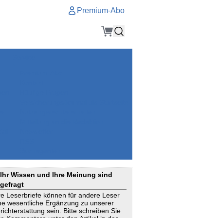
Premium-Abo
Service
Premium-Abo
Kontakt
gen
Häufige Fragen
e
VersicherungsJournal als Startseite
el
Nutzungsrechte erhalten
Mitteilung an die Redaktion
ial
Newsletter
RSS
Suchagenten
Ihr Wissen und Ihre Meinung sind
gefragt
re Leserbriefe können für andere Leser
ne wesentliche Ergänzung zu unserer
richterstattung sein. Bitte schreiben Sie