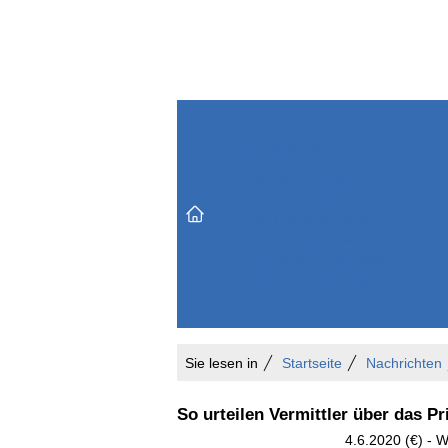
Themenbereiche
Versicherungen & Finanzen
Markt & Politik
Do
Vertrieb & Marketing
Unternehmen & Personen
Karriere & Mitarbeiter
Büro & Organisation
Sie lesen in
Startseite
Nachrichten
So urteilen Vermittler über das P
4.6.2020 (€) - 