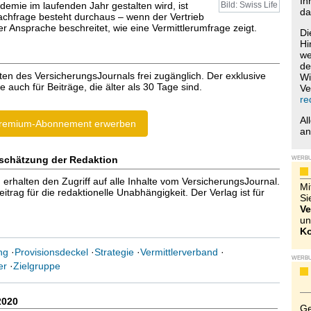
Ih
demie im laufenden Jahr gestalten wird, ist
Bild: Swiss Life
da
Nachfrage besteht durchaus – wenn der Vertrieb
r Ansprache beschreitet, wie eine Vermittlerumfrage zeigt.
Di
Hi
we
de
ten des VersicherungsJournals frei zugänglich. Der exklusive
Wi
e auch für Beiträge, die älter als 30 Tage sind.
Ve
re
Al
remium-Abonnement erwerben
a
schätzung der Redaktion
WERB
halten den Zugriff auf alle Inhalte vom VersicherungsJournal.
Mi
trag für die redaktionelle Unabhängigkeit. Der Verlag ist für
Si
Ve
un
Ko
ng
·
Provisionsdeckel
·
Strategie
·
Vermittlerverband
·
WERB
er
·
Zielgruppe
2020
Ge