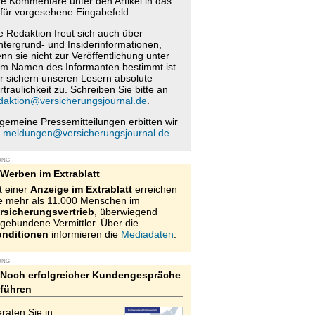
re Kommentare unter den Artikel in das
für vorgesehene Eingabefeld.
e Redaktion freut sich auch über
ntergrund- und Insiderinformationen,
nn sie nicht zur Veröffentlichung unter
m Namen des Informanten bestimmt ist.
r sichern unseren Lesern absolute
rtraulichkeit zu. Schreiben Sie bitte an
daktion@versicherungsjournal.de
.
lgemeine Pressemitteilungen erbitten wir
n
meldungen@versicherungsjournal.de
.
UNG
Werben im Extrablatt
t einer
Anzeige im Extrablatt
erreichen
e mehr als 11.000 Menschen im
rsicherungsvertrieb
, überwiegend
gebundene Vermittler. Über die
nditionen
informieren die
Mediadaten
.
UNG
Noch erfolgreicher Kundengespräche
führen
raten Sie in