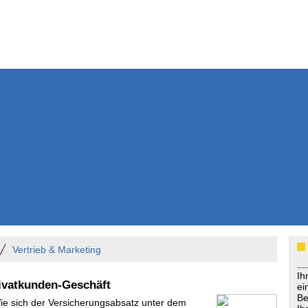
Weitere Inhalte
Nachrichten
Kurzmeldun
Kommentar
ssiers
Bücher
Extrablatt
Anzeigenmarkt
Originaltexte
Medienspieg
Leserbriefe
Themenspez
Podcasts
Vertrieb & Marketing
Ih
rivatkunden-Geschäft
ei
Be
Wie sich der Versicherungsabsatz unter dem