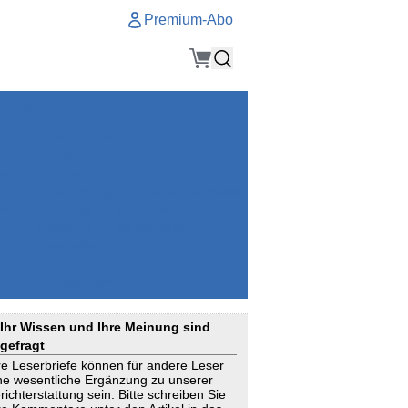
Premium-Abo
Service
Premium-Abo
Kontakt
gen
Häufige Fragen
e
VersicherungsJournal als Startseite
el
Nutzungsrechte erhalten
Mitteilung an die Redaktion
ial
Newsletter
RSS
Suchagenten
Ihr Wissen und Ihre Meinung sind
gefragt
re Leserbriefe können für andere Leser
ne wesentliche Ergänzung zu unserer
richterstattung sein. Bitte schreiben Sie