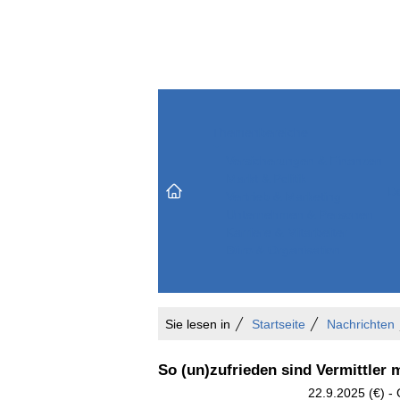
Themenbereiche
Versicherungen & Finanzen
Markt & Politik
Do
Vertrieb & Marketing
Unternehmen & Personen
Karriere & Mitarbeiter
Büro & Organisation
Sie lesen in
Startseite
Nachrichten
So (un)zufrieden sind Vermittler 
22.9.2025 (€) -