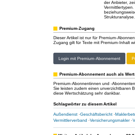
der Anbieter, z
Vermittlertypen.
beziehungsweise
Strukturanalyse.
Premium-Zugang
Dieser Artikel ist nur für Premium-Abonnen
Zugang gilt für Texte mit Premium-Inhalt wi
Login mit Premium-Abonnement
P
Premium-Abonnement auch als Wert
Premium-Abonnentinnen und -Abonnenten er
Sie leisten zudem einen unverzichtbaren Bei
diese Wertschätzung sehr dankbar.
Schlagwörter zu diesem Artikel
Außendienst
·
Geschäftsbericht
·
Maklerbet
Vermittlerverband
·
Versicherungsmakler
·
V