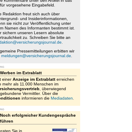
re Kommentare unter den Artikel in das
für vorgesehene Eingabefeld.
e Redaktion freut sich auch über
ntergrund- und Insiderinformationen,
nn sie nicht zur Veröffentlichung unter
m Namen des Informanten bestimmt ist.
r sichern unseren Lesern absolute
rtraulichkeit zu. Schreiben Sie bitte an
daktion@versicherungsjournal.de
.
lgemeine Pressemitteilungen erbitten wir
n
meldungen@versicherungsjournal.de
.
UNG
Werben im Extrablatt
t einer
Anzeige im Extrablatt
erreichen
e mehr als 11.000 Menschen im
rsicherungsvertrieb
, überwiegend
gebundene Vermittler. Über die
nditionen
informieren die
Mediadaten
.
UNG
Noch erfolgreicher Kundengespräche
führen
raten Sie in