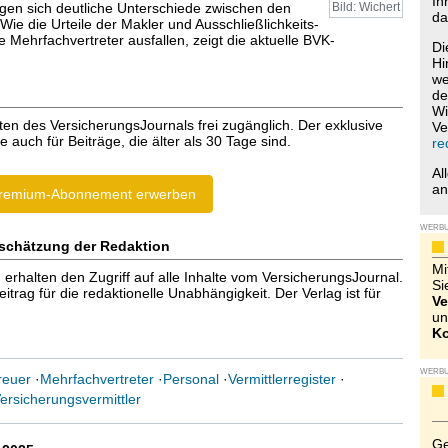
Ih
eigen sich deutliche Unterschiede zwischen den
Bild: Wichert
da
 Wie die Urteile der Makler und Ausschließlichkeits-
 Mehrfachvertreter ausfallen, zeigt die aktuelle BVK-
Di
Hi
we
de
Wi
ten des VersicherungsJournals frei zugänglich. Der exklusive
Ve
e auch für Beiträge, die älter als 30 Tage sind.
re
Al
a
remium-Abonnement erwerben
WERB
schätzung der Redaktion
Mi
halten den Zugriff auf alle Inhalte vom VersicherungsJournal.
Si
trag für die redaktionelle Unabhängigkeit. Der Verlag ist für
Ve
un
Ko
WERB
reuer
·
Mehrfachvertreter
·
Personal
·
Vermittlerregister
·
ersicherungsvermittler
Ge