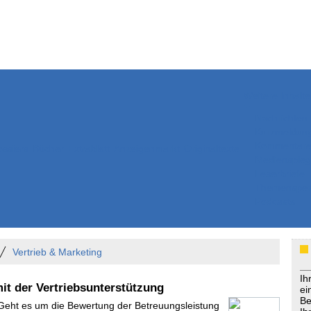
Weitere Inhalte
Nachrichten
Kurzmeldun
Kommentar
ssiers
Bücher
Extrablatt
Anzeigenmarkt
Originaltexte
Medienspieg
Leserbriefe
Themenspez
Podcasts
Vertrieb & Marketing
Ih
mit der Vertriebsunterstützung
ei
Be
 Geht es um die Bewertung der Betreuungsleistung