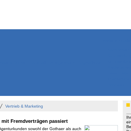
Weitere Inhalte
Nachrichten
Kurzmeldun
Kommentar
ssiers
Bücher
Extrablatt
Anzeigenmarkt
Originaltexte
Medienspieg
Leserbriefe
Themenspez
Podcasts
Vertrieb & Marketing
Ih
 mit Fremdverträgen passiert
ei
Be
 Agenturkunden sowohl der Gothaer als auch