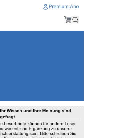
Premium-Abo
Service
Premium-Abo
Kontakt
gen
Häufige Fragen
e
VersicherungsJournal als Startseite
el
Nutzungsrechte erhalten
Mitteilung an die Redaktion
ial
Newsletter
RSS
Suchagenten
Ihr Wissen und Ihre Meinung sind
gefragt
re Leserbriefe können für andere Leser
ne wesentliche Ergänzung zu unserer
richterstattung sein. Bitte schreiben Sie