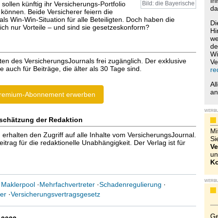
Ih
sollen künftig ihr Versicherungs-Portfolio
Bild: die Bayerische
da
 können. Beide Versicherer feiern die
s Win-Win-Situation für alle Beteiligten. Doch haben die
Di
ich nur Vorteile – und sind sie gesetzeskonform?
Hi
we
de
Wi
ten des VersicherungsJournals frei zugänglich. Der exklusive
Ve
e auch für Beiträge, die älter als 30 Tage sind.
re
Al
a
remium-Abonnement erwerben
WERB
schätzung der Redaktion
Mi
halten den Zugriff auf alle Inhalte vom VersicherungsJournal.
Si
trag für die redaktionelle Unabhängigkeit. Der Verlag ist für
Ve
un
Ko
WERB
·
Maklerpool
·
Mehrfachvertreter
·
Schadenregulierung
·
er
·
Versicherungsvertragsgesetz
Ge