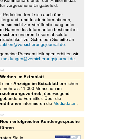
re Kommentare unter den Artikel in das
für vorgesehene Eingabefeld.
e Redaktion freut sich auch über
ntergrund- und Insiderinformationen,
nn sie nicht zur Veröffentlichung unter
m Namen des Informanten bestimmt ist.
r sichern unseren Lesern absolute
rtraulichkeit zu. Schreiben Sie bitte an
daktion@versicherungsjournal.de
.
lgemeine Pressemitteilungen erbitten wir
n
meldungen@versicherungsjournal.de
.
UNG
Werben im Extrablatt
t einer
Anzeige im Extrablatt
erreichen
e mehr als 11.000 Menschen im
rsicherungsvertrieb
, überwiegend
gebundene Vermittler. Über die
nditionen
informieren die
Mediadaten
.
UNG
Noch erfolgreicher Kundengespräche
führen
raten Sie in