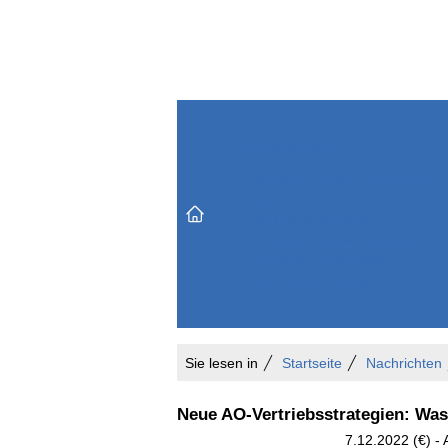
Themenbereiche
Versicherungen & Finanzen
Markt & Politik
Do
Vertrieb & Marketing
Unternehmen & Personen
Karriere & Mitarbeiter
Büro & Organisation
Sie lesen in
Startseite
Nachrichten
Neue AO-Vertriebsstrategien: Was
7.12.2022 (€) -