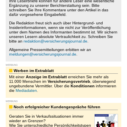
Ihre Leserbriefe können für andere Leser eine wesentliche
Ergänzung zu unserer Berichterstattung sein. Bitte
schreiben Sie Ihre Kommentare unter den Artikel in das
dafür vorgesehene Eingabefeld.
Die Redaktion freut sich auch über Hintergrund- und
Insiderinformationen, wenn sie nicht zur Veröffentlichung
unter dem Namen des Informanten bestimmt ist. Wir sichern
unseren Lesern absolute Vertraulichkeit zu. Schreiben Sie
bitte an
redaktion@versicherungsjournal.de
.
Allgemeine Pressemitteilungen erbitten wir an
meldungen@versicherungsjournal.de
.
WERBUNG
Werben im Extrablatt
Mit einer
Anzeige im Extrablatt
erreichen Sie mehr als
11.000 Menschen im
Versicherungsvertrieb
, überwiegend
ungebundene Vermittler. Über die
Konditionen
informieren
die
Mediadaten
.
WERBUNG
Noch erfolgreicher Kundengespräche führen
Geraten Sie in Verkaufssituationen immer
wieder an Grenzen?
Wie Sie unterschiedliche Persönlichkeitstypen