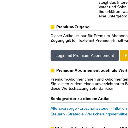
steigt das Inter
Vater und Sohn E
Sie erklären, w
eine untergeordn
Premium-Zugang
Dieser Artikel ist nur für Premium-Abonnen
Zugang gilt für Texte mit Premium-Inhalt wi
Login mit Premium-Abonnement
P
Premium-Abonnement auch als Wert
Premium-Abonnentinnen und -Abonnenten er
Sie leisten zudem einen unverzichtbaren Bei
diese Wertschätzung sehr dankbar.
Schlagwörter zu diesem Artikel
Altersvorsorge
·
Erbschaftssteuer
·
Inflation
Steuern
·
Strategie
·
Versicherungsvermittle