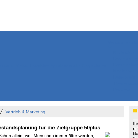
Weitere Inhalte
Nachrichten
Kurzmeldun
Kommentar
ssiers
Bücher
Extrablatt
Anzeigenmarkt
Originaltexte
Medienspieg
Leserbriefe
Themenspez
Podcasts
Vertrieb & Marketing
Ih
estandsplanung für die Zielgruppe 50plus
ei
Be
 Schon allein, weil Menschen immer älter werden,