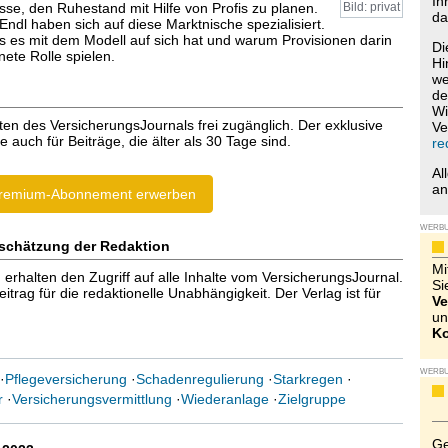
Ih
esse, den Ruhestand mit Hilfe von Profis zu planen.
Bild: privat
da
ndl haben sich auf diese Marktnische spezialisiert.
as es mit dem Modell auf sich hat und warum Provisionen darin
Di
ete Rolle spielen.
Hi
we
de
Wi
ten des VersicherungsJournals frei zugänglich. Der exklusive
Ve
e auch für Beiträge, die älter als 30 Tage sind.
re
Al
a
remium-Abonnement erwerben
WERB
schätzung der Redaktion
Mi
halten den Zugriff auf alle Inhalte vom VersicherungsJournal.
Si
trag für die redaktionelle Unabhängigkeit. Der Verlag ist für
Ve
un
Ko
WERB
·
Pflegeversicherung
·
Schadenregulierung
·
Starkregen
·
r
·
Versicherungsvermittlung
·
Wiederanlage
·
Zielgruppe
Ge