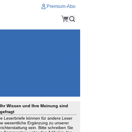
Premium-Abo
Service
Premium-Abo
Kontakt
gen
Häufige Fragen
e
VersicherungsJournal als Startseite
el
Nutzungsrechte erhalten
Mitteilung an die Redaktion
ial
Newsletter
RSS
Suchagenten
Ihr Wissen und Ihre Meinung sind
gefragt
re Leserbriefe können für andere Leser
ne wesentliche Ergänzung zu unserer
richterstattung sein. Bitte schreiben Sie