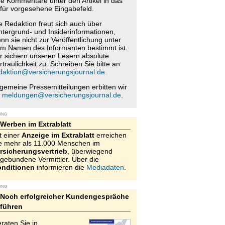
re Kommentare unter den Artikel in das
für vorgesehene Eingabefeld.
e Redaktion freut sich auch über
ntergrund- und Insiderinformationen,
nn sie nicht zur Veröffentlichung unter
m Namen des Informanten bestimmt ist.
r sichern unseren Lesern absolute
rtraulichkeit zu. Schreiben Sie bitte an
daktion@versicherungsjournal.de
.
lgemeine Pressemitteilungen erbitten wir
n
meldungen@versicherungsjournal.de
.
UNG
Werben im Extrablatt
t einer
Anzeige im Extrablatt
erreichen
e mehr als 11.000 Menschen im
rsicherungsvertrieb
, überwiegend
gebundene Vermittler. Über die
nditionen
informieren die
Mediadaten
.
UNG
Noch erfolgreicher Kundengespräche
führen
raten Sie in