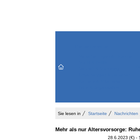
Themenbereiche
Versicherungen & Finanzen
Markt & Politik
Do
Vertrieb & Marketing
Unternehmen & Personen
Karriere & Mitarbeiter
Büro & Organisation
Sie lesen in
Startseite
Nachrichten
Mehr als nur Altersvorsorge: Ruh
28.6.2023 (€) -