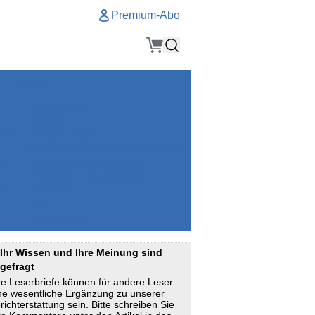
Premium-Abo
Service
Premium-Abo
Kontakt
gen
Häufige Fragen
e
VersicherungsJournal als Startseite
el
Nutzungsrechte erhalten
Mitteilung an die Redaktion
ial
Newsletter
RSS
Suchagenten
Ihr Wissen und Ihre Meinung sind
gefragt
re Leserbriefe können für andere Leser
ne wesentliche Ergänzung zu unserer
richterstattung sein. Bitte schreiben Sie