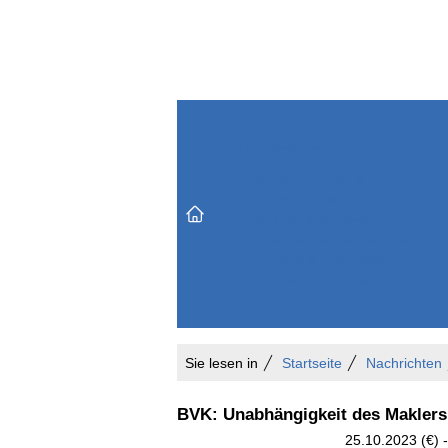
Themenbereiche
Versicherungen & Finanzen
Markt & Politik
Do
Vertrieb & Marketing
Unternehmen & Personen
Karriere & Mitarbeiter
Büro & Organisation
Sie lesen in
Startseite
Nachrichten
BVK: Unabhängigkeit des Maklers 
25.10.2023 (€) -