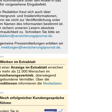
re Kommentare unter den Artikel in das
für vorgesehene Eingabefeld.
e Redaktion freut sich auch über
ntergrund- und Insiderinformationen,
nn sie nicht zur Veröffentlichung unter
m Namen des Informanten bestimmt ist.
r sichern unseren Lesern absolute
rtraulichkeit zu. Schreiben Sie bitte an
daktion@versicherungsjournal.de
.
lgemeine Pressemitteilungen erbitten wir
n
meldungen@versicherungsjournal.de
.
UNG
Werben im Extrablatt
t einer
Anzeige im Extrablatt
erreichen
e mehr als 11.000 Menschen im
rsicherungsvertrieb
, überwiegend
gebundene Vermittler. Über die
nditionen
informieren die
Mediadaten
.
UNG
Noch erfolgreicher Kundengespräche
führen
raten Sie in