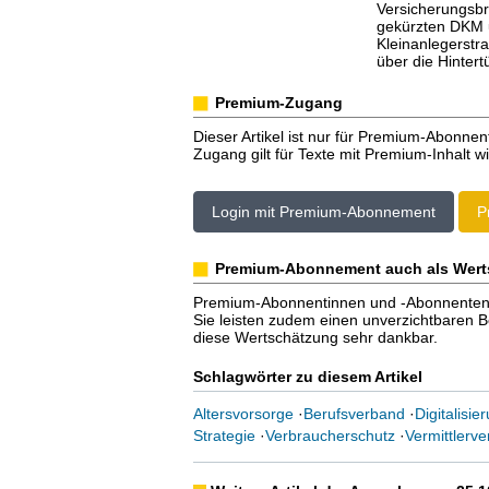
Versicherungsbr
gekürzten DKM 
Kleinanlegerstr
über die Hinter
Premium-Zugang
Dieser Artikel ist nur für Premium-Abonnen
Zugang gilt für Texte mit Premium-Inhalt wi
Login mit Premium-Abonnement
P
Premium-Abonnement auch als Wert
Premium-Abonnentinnen und -Abonnenten er
Sie leisten zudem einen unverzichtbaren Bei
diese Wertschätzung sehr dankbar.
Schlagwörter zu diesem Artikel
Altersvorsorge
·
Berufsverband
·
Digitalisie
Strategie
·
Verbraucherschutz
·
Vermittlerv