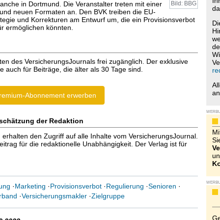
Ih
anche in Dortmund. Die Veranstalter treten mit einer
Bild: BBG
da
und neuen Formaten an. Den BVK treiben die EU-
ategie und Korrekturen am Entwurf um, die ein Provisionsverbot
Di
tür ermöglichen könnten.
Hi
we
de
Wi
ten des VersicherungsJournals frei zugänglich. Der exklusive
Ve
e auch für Beiträge, die älter als 30 Tage sind.
re
Al
a
remium-Abonnement erwerben
WERB
schätzung der Redaktion
Mi
halten den Zugriff auf alle Inhalte vom VersicherungsJournal.
Si
trag für die redaktionelle Unabhängigkeit. Der Verlag ist für
Ve
un
Ko
WERB
rung
·
Marketing
·
Provisionsverbot
·
Regulierung
·
Senioren
·
erband
·
Versicherungsmakler
·
Zielgruppe
Ge