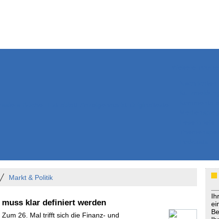
Weitere Inhalte
Nachrichten
Kurzmeldun
Kommentar
ssiers
Bücher
Extrablatt
Anzeigenmarkt
Originaltexte
Medienspieg
Leserbriefe
Themenspez
Podcasts
Markt & Politik
Ih
muss klar definiert werden
ei
Be
 Zum 26. Mal trifft sich die Finanz- und