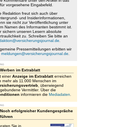
re Kommentare unter den Artikel in das
für vorgesehene Eingabefeld.
e Redaktion freut sich auch über
ntergrund- und Insiderinformationen,
nn sie nicht zur Veröffentlichung unter
m Namen des Informanten bestimmt ist.
r sichern unseren Lesern absolute
rtraulichkeit zu. Schreiben Sie bitte an
daktion@versicherungsjournal.de
.
lgemeine Pressemitteilungen erbitten wir
n
meldungen@versicherungsjournal.de
.
UNG
Werben im Extrablatt
t einer
Anzeige im Extrablatt
erreichen
e mehr als 11.000 Menschen im
rsicherungsvertrieb
, überwiegend
gebundene Vermittler. Über die
nditionen
informieren die
Mediadaten
.
UNG
Noch erfolgreicher Kundengespräche
führen
raten Sie in