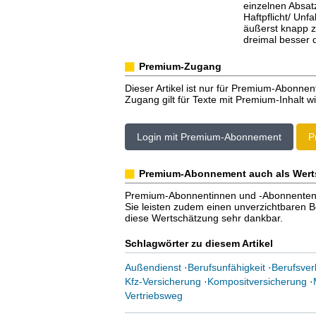
einzelnen Absat
Haftpflicht/ Unf
äußerst knapp z
dreimal besser d
Premium-Zugang
Dieser Artikel ist nur für Premium-Abonnen
Zugang gilt für Texte mit Premium-Inhalt wi
Login mit Premium-Abonnement
P
Premium-Abonnement auch als Wert
Premium-Abonnentinnen und -Abonnenten er
Sie leisten zudem einen unverzichtbaren Bei
diese Wertschätzung sehr dankbar.
Schlagwörter zu diesem Artikel
Außendienst
·
Berufsunfähigkeit
·
Berufsve
Kfz-Versicherung
·
Kompositversicherung
·
Vertriebsweg