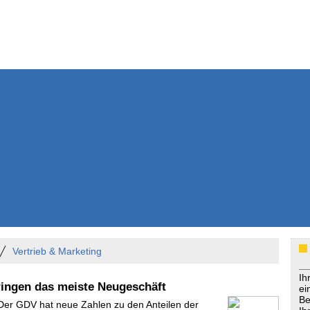
Weitere Inhalte
Nachrichten
Kurzmeldun
Kommentar
ssiers
Bücher
Extrablatt
Anzeigenmarkt
Originaltexte
Medienspieg
Leserbriefe
Themenspez
Podcasts
Vertrieb & Marketing
Ih
ringen das meiste Neugeschäft
ei
Be
 Der GDV hat neue Zahlen zu den Anteilen der