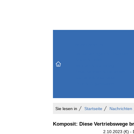
Themenbereiche
Versicherungen & Finanzen
Markt & Politik
Do
Vertrieb & Marketing
Unternehmen & Personen
Karriere & Mitarbeiter
Büro & Organisation
Sie lesen in
Startseite
Nachrichten
Komposit: Diese Vertriebswege b
2.10.2023 (€) -