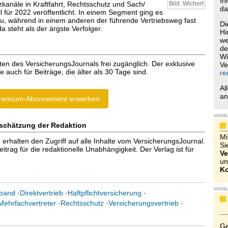
Ih
zkanäle in Kraftfahrt, Rechtsschutz und Sach/
Bild: Wichert
da
all für 2022 veröffentlicht. In einem Segment ging es
u, während in einem anderen der führende Vertriebsweg fast
Di
a steht als der ärgste Verfolger.
Hi
we
de
Wi
ten des VersicherungsJournals frei zugänglich. Der exklusive
Ve
e auch für Beiträge, die älter als 30 Tage sind.
re
Al
a
remium-Abonnement erwerben
WERB
schätzung der Redaktion
Mi
halten den Zugriff auf alle Inhalte vom VersicherungsJournal.
Si
trag für die redaktionelle Unabhängigkeit. Der Verlag ist für
Ve
un
Ko
WERB
rband
·
Direktvertrieb
·
Haftpflichtversicherung
·
Mehrfachvertreter
·
Rechtsschutz
·
Versicherungsvertrieb
·
Ge