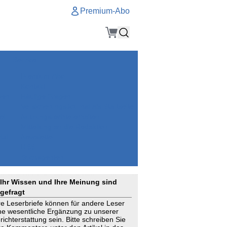
Premium-Abo
Service
Premium-Abo
Kontakt
gen
Häufige Fragen
e
VersicherungsJournal als Startseite
el
Nutzungsrechte erhalten
Mitteilung an die Redaktion
ial
Newsletter
RSS
Suchagenten
Ihr Wissen und Ihre Meinung sind
gefragt
re Leserbriefe können für andere Leser
ne wesentliche Ergänzung zu unserer
richterstattung sein. Bitte schreiben Sie