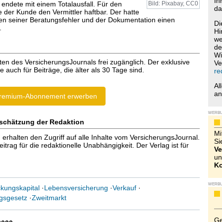
Ih
endete mit einem Totalausfall. Für den
Bild: Pixabay, CC0
da
der Kunde den Vermittler haftbar. Der hatte
en seiner Beratungsfehler und der Dokumentation einen
Di
.
Hi
we
de
Wi
ten des VersicherungsJournals frei zugänglich. Der exklusive
Ve
e auch für Beiträge, die älter als 30 Tage sind.
re
Al
a
remium-Abonnement erwerben
WERB
schätzung der Redaktion
Mi
halten den Zugriff auf alle Inhalte vom VersicherungsJournal.
Si
trag für die redaktionelle Unabhängigkeit. Der Verlag ist für
Ve
un
Ko
WERB
kungskapital
·
Lebensversicherung
·
Verkauf
·
gsgesetz
·
Zweitmarkt
Ge