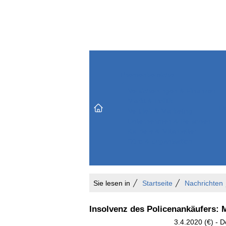
Themenbereiche
Versicherungen & Finanzen
Markt & Politik
Do
Vertrieb & Marketing
Unternehmen & Personen
Karriere & Mitarbeiter
Büro & Organisation
Sie lesen in
Startseite
Nachrichten
Insolvenz des Policenankäufers: M
3.4.2020 (€) - 