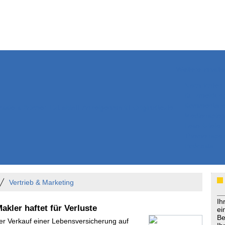
Weitere Inhalte
Nachrichten
Kurzmeldun
Kommentar
ssiers
Bücher
Extrablatt
Anzeigenmarkt
Originaltexte
Medienspieg
Leserbriefe
Themenspez
Podcasts
Vertrieb & Marketing
Ih
akler haftet für Verluste
ei
Be
Der Verkauf einer Lebensversicherung auf