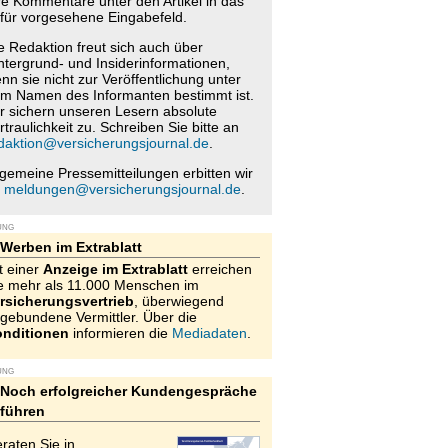
re Kommentare unter den Artikel in das
für vorgesehene Eingabefeld.
e Redaktion freut sich auch über
ntergrund- und Insiderinformationen,
nn sie nicht zur Veröffentlichung unter
m Namen des Informanten bestimmt ist.
r sichern unseren Lesern absolute
rtraulichkeit zu. Schreiben Sie bitte an
daktion@versicherungsjournal.de
.
lgemeine Pressemitteilungen erbitten wir
n
meldungen@versicherungsjournal.de
.
UNG
Werben im Extrablatt
t einer
Anzeige im Extrablatt
erreichen
e mehr als 11.000 Menschen im
rsicherungsvertrieb
, überwiegend
gebundene Vermittler. Über die
nditionen
informieren die
Mediadaten
.
UNG
Noch erfolgreicher Kundengespräche
führen
raten Sie in