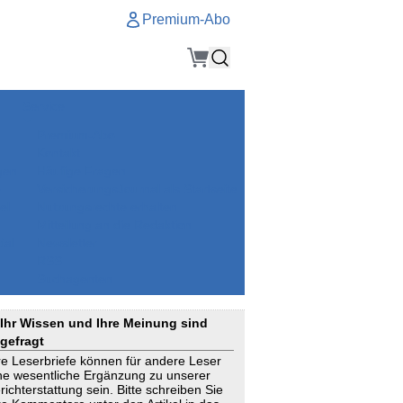
Premium-Abo
Service
Premium-Abo
Kontakt
gen
Häufige Fragen
e
VersicherungsJournal als Startseite
el
Nutzungsrechte erhalten
Mitteilung an die Redaktion
ial
Newsletter
RSS
Suchagenten
Ihr Wissen und Ihre Meinung sind
gefragt
re Leserbriefe können für andere Leser
ne wesentliche Ergänzung zu unserer
richterstattung sein. Bitte schreiben Sie