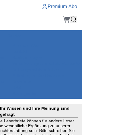
Premium-Abo
Service
Premium-Abo
Kontakt
gen
Häufige Fragen
e
VersicherungsJournal als Startseite
el
Nutzungsrechte erhalten
Mitteilung an die Redaktion
ial
Newsletter
RSS
Suchagenten
Ihr Wissen und Ihre Meinung sind
gefragt
re Leserbriefe können für andere Leser
ne wesentliche Ergänzung zu unserer
richterstattung sein. Bitte schreiben Sie