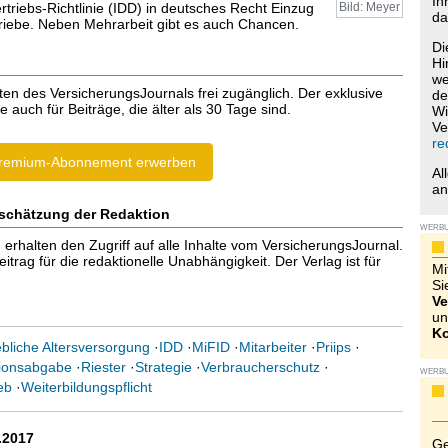
Ih
triebs-Richtlinie (IDD) in deutsches Recht Einzug
Bild: Meyer
da
triebe. Neben Mehrarbeit gibt es auch Chancen.
Di
Hi
we
ten des VersicherungsJournals frei zugänglich. Der exklusive
de
e auch für Beiträge, die älter als 30 Tage sind.
Wi
Ve
re
remium-Abonnement erwerben
Al
a
schätzung der Redaktion
WERB
halten den Zugriff auf alle Inhalte vom VersicherungsJournal.
trag für die redaktionelle Unabhängigkeit. Der Verlag ist für
Mi
Si
Ve
un
Ko
ebliche Altersversorgung
·
IDD
·
MiFID
·
Mitarbeiter
·
Priips
·
sionsabgabe
·
Riester
·
Strategie
·
Verbraucherschutz
·
WERB
eb
·
Weiterbildungspflicht
.2017
Ge