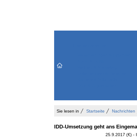
Themenbereiche
Versicherungen & Finanzen
Markt & Politik
Do
Vertrieb & Marketing
Unternehmen & Personen
Karriere & Mitarbeiter
Büro & Organisation
Sie lesen in
Startseite
Nachrichten
IDD-Umsetzung geht ans Eingema
25.9.2017 (€) -