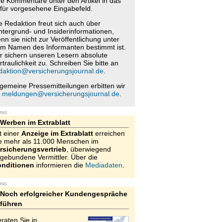
re Kommentare unter den Artikel in das
für vorgesehene Eingabefeld.
e Redaktion freut sich auch über
ntergrund- und Insiderinformationen,
nn sie nicht zur Veröffentlichung unter
m Namen des Informanten bestimmt ist.
r sichern unseren Lesern absolute
rtraulichkeit zu. Schreiben Sie bitte an
daktion@versicherungsjournal.de
.
lgemeine Pressemitteilungen erbitten wir
n
meldungen@versicherungsjournal.de
.
UNG
Werben im Extrablatt
t einer
Anzeige im Extrablatt
erreichen
e mehr als 11.000 Menschen im
rsicherungsvertrieb
, überwiegend
gebundene Vermittler. Über die
nditionen
informieren die
Mediadaten
.
UNG
Noch erfolgreicher Kundengespräche
führen
raten Sie in