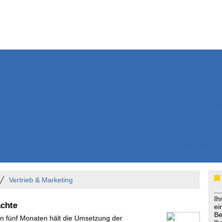
Weitere Inhalte
Nachrichten
Kurzmeldun
Kommentar
ssiers
Bücher
Extrablatt
Anzeigenmarkt
Originaltexte
Medienspieg
Leserbriefe
Themenspez
Podcasts
Vertrieb & Marketing
Ih
chte
ei
Be
 In fünf Monaten hält die Umsetzung der