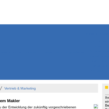
Weitere Inhalte
Nachrichten
Kurzmeldun
Kommentar
ssiers
Bücher
Extrablatt
Anzeigenmarkt
Originaltexte
Medienspieg
Leserbriefe
Themenspez
Podcasts
Vertrieb & Marketing
Ih
dem Makler
ei
Be
Zu der Entwicklung der zukünftig vorgeschriebenen