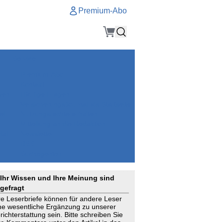
Premium-Abo
Service
Premium-Abo
Kontakt
gen
Häufige Fragen
e
VersicherungsJournal als Startseite
el
Nutzungsrechte erhalten
Mitteilung an die Redaktion
ial
Newsletter
RSS
Suchagenten
Ihr Wissen und Ihre Meinung sind
gefragt
re Leserbriefe können für andere Leser
ne wesentliche Ergänzung zu unserer
richterstattung sein. Bitte schreiben Sie