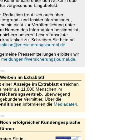
re Kommentare unter den Artikel in das
für vorgesehene Eingabefeld.
e Redaktion freut sich auch über
ntergrund- und Insiderinformationen,
nn sie nicht zur Veröffentlichung unter
m Namen des Informanten bestimmt ist.
r sichern unseren Lesern absolute
rtraulichkeit zu. Schreiben Sie bitte an
daktion@versicherungsjournal.de
.
lgemeine Pressemitteilungen erbitten wir
n
meldungen@versicherungsjournal.de
.
UNG
Werben im Extrablatt
t einer
Anzeige im Extrablatt
erreichen
e mehr als 11.000 Menschen im
rsicherungsvertrieb
, überwiegend
gebundene Vermittler. Über die
nditionen
informieren die
Mediadaten
.
UNG
Noch erfolgreicher Kundengespräche
führen
raten Sie in