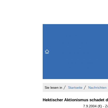
Themenbereiche
Versicherungen & Finanzen
Markt & Politik
Do
Vertrieb & Marketing
Unternehmen & Personen
Karriere & Mitarbeiter
Büro & Organisation
Sie lesen in
Startseite
Nachrichten
Hektischer Aktionismus schadet 
7.9.2004 (€) - 