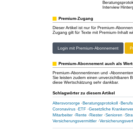
Beratungsprotok
Interview Hinter
Premium-Zugang
Dieser Artikel ist nur für Premium-Abonnen
Zugang gilt für Texte mit Premium-Inhalt wi
Login mit Premium-Abonnement
P
Premium-Abonnement auch als Wert
Premium-Abonnentinnen und -Abonnenten er
Sie leisten zudem einen unverzichtbaren Bei
diese Wertschätzung sehr dankbar.
Schlagwörter zu diesem Artikel
Altersvorsorge
·
Beratungsprotokoll
·
Berufs
Coronavirus
·
ETF
·
Gesetzliche Krankenve
Mitarbeiter
·
Rente
·
Riester
·
Senioren
·
Stra
Versicherungsvermittler
·
Versicherungsvert