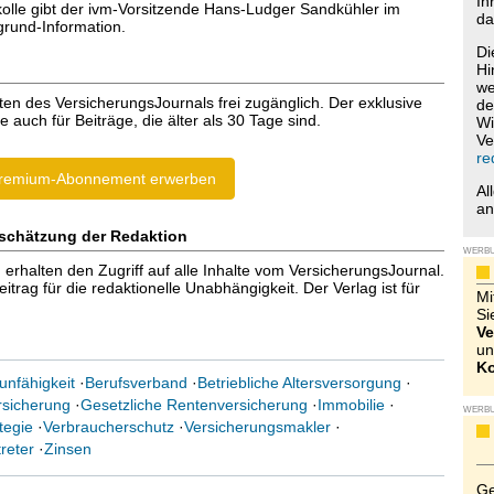
Ih
olle gibt der ivm-Vorsitzende Hans-Ludger Sandkühler im
da
grund-Information.
Di
Hi
we
ten des VersicherungsJournals frei zugänglich. Der exklusive
de
e auch für Beiträge, die älter als 30 Tage sind.
Wi
Ve
re
remium-Abonnement erwerben
Al
a
schätzung der Redaktion
WERB
halten den Zugriff auf alle Inhalte vom VersicherungsJournal.
trag für die redaktionelle Unabhängigkeit. Der Verlag ist für
Mi
Si
Ve
un
Ko
unfähigkeit
·
Berufsverband
·
Betriebliche Altersversorgung
·
rsicherung
·
Gesetzliche Rentenversicherung
·
Immobilie
·
WERB
tegie
·
Verbraucherschutz
·
Versicherungsmakler
·
reter
·
Zinsen
Ge