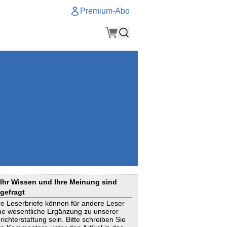
Premium-Abo
Service
Premium-Abo
Kontakt
gen
Häufige Fragen
e
VersicherungsJournal als Startseite
el
Nutzungsrechte erhalten
Mitteilung an die Redaktion
ial
Newsletter
RSS
Suchagenten
Ihr Wissen und Ihre Meinung sind
gefragt
re Leserbriefe können für andere Leser
ne wesentliche Ergänzung zu unserer
richterstattung sein. Bitte schreiben Sie