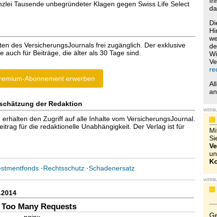
Ih
nzlei Tausende unbegründeter Klagen gegen Swiss Life Select
da
Di
Hi
we
ten des VersicherungsJournals frei zugänglich. Der exklusive
de
e auch für Beiträge, die älter als 30 Tage sind.
Wi
Ve
re
remium-Abonnement erwerben
Al
a
schätzung der Redaktion
WERB
halten den Zugriff auf alle Inhalte vom VersicherungsJournal.
trag für die redaktionelle Unabhängigkeit. Der Verlag ist für
Mi
Si
Ve
un
Ko
estmentfonds
·
Rechtsschutz
·
Schadenersatz
WERB
.2014
 Too Many Requests
Ge