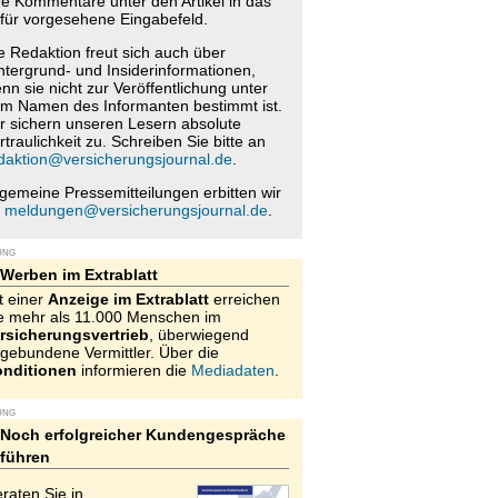
re Kommentare unter den Artikel in das
für vorgesehene Eingabefeld.
e Redaktion freut sich auch über
ntergrund- und Insiderinformationen,
nn sie nicht zur Veröffentlichung unter
m Namen des Informanten bestimmt ist.
r sichern unseren Lesern absolute
rtraulichkeit zu. Schreiben Sie bitte an
daktion@versicherungsjournal.de
.
lgemeine Pressemitteilungen erbitten wir
n
meldungen@versicherungsjournal.de
.
UNG
Werben im Extrablatt
t einer
Anzeige im Extrablatt
erreichen
e mehr als 11.000 Menschen im
rsicherungsvertrieb
, überwiegend
gebundene Vermittler. Über die
nditionen
informieren die
Mediadaten
.
UNG
Noch erfolgreicher Kundengespräche
führen
raten Sie in