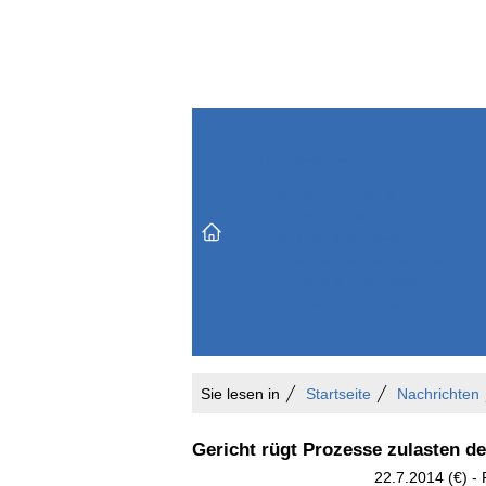
Themenbereiche
Versicherungen & Finanzen
Markt & Politik
Do
Vertrieb & Marketing
Unternehmen & Personen
Karriere & Mitarbeiter
Büro & Organisation
Sie lesen in
Startseite
Nachrichten
Gericht rügt Prozesse zulasten d
22.7.2014 (€) - 