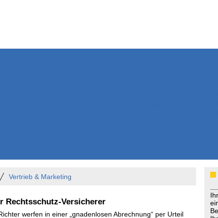
Weitere Inhalte
Nachrichten
Kurzmeldun
Kommentar
ssiers
Bücher
Extrablatt
Anzeigenmarkt
Originaltexte
Medienspieg
Leserbriefe
Themenspez
Podcasts
Vertrieb & Marketing
Ih
er Rechtsschutz-Versicherer
ei
Be
Richter werfen in einer „gnadenlosen Abrechnung“ per Urteil