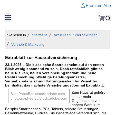
Premium-Abo
Sie lesen in
Startseite
Aktuelles für Werbekunden
Vertrieb & Marketing
Extrablatt zur Hausratversicherung
23.1.2025 – Die klassische Sparte scheint auf den ersten
Blick wenig spannend zu sein. Doch tatsächlich gibt es
neue Risiken, neuen Versicherungsbedarf und neue
Rechtsprechung. Wichtige Beratungsansätze,
Vertriebspotenzial und Haftungsrisiken für Vermittler
beinhaltet das nächste VersicherungsJournal Extrablatt.
Zum Hausrat gehören
Bild:
PhotoBook/
stock.adobe.com,
immer mehr
photographee.eu
/
stock.adobe.com
Gegenstände von
hohem Wert: zum
Beispiel Smartphones, PCs, Tablets, smarte Steuerungen,
Balkonkraftwerke, E-Bikes. Die Bedarfslage verändert sich, die