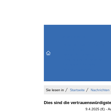
Themenbereiche
Versicherungen & Finanzen
Markt & Politik
Do
Vertrieb & Marketing
Unternehmen & Personen
Karriere & Mitarbeiter
Büro & Organisation
Sie lesen in
Startseite
Nachrichten
Dies sind die vertrauenswürdigst
9.4.2025 (€) - A