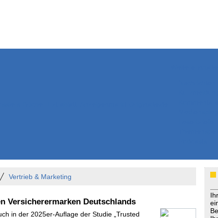
Weitere Inhalte
Nachrichten
Kurzmeldun
Kommentar
ssiers
Bücher
Extrablatt
Anzeigenmarkt
Originaltexte
Medienspieg
Leserbriefe
Themenspez
Podcasts
Vertrieb & Marketing
Ih
en Versicherermarken Deutschlands
ei
Be
uch in der 2025er-Auflage der Studie „Trusted