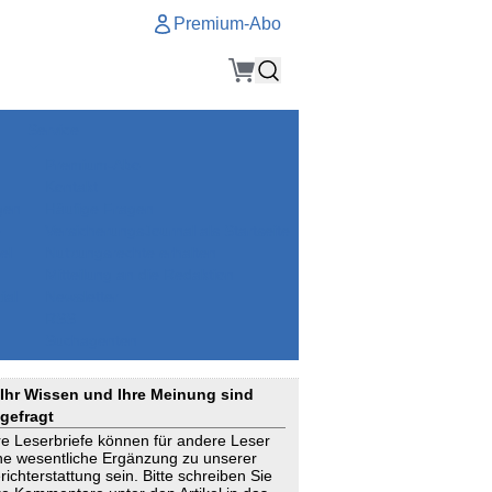
Premium-Abo
Service
Premium-Abo
Kontakt
gen
Häufige Fragen
e
VersicherungsJournal als Startseite
el
Nutzungsrechte erhalten
Mitteilung an die Redaktion
ial
Newsletter
RSS
Suchagenten
Ihr Wissen und Ihre Meinung sind
gefragt
re Leserbriefe können für andere Leser
ne wesentliche Ergänzung zu unserer
richterstattung sein. Bitte schreiben Sie