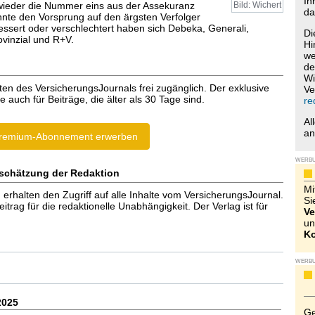
Ih
wieder die Nummer eins aus der Assekuranz
Bild: Wichert
da
onnte den Vorsprung auf den ärgsten Verfolger
ssert oder verschlechtert haben sich Debeka, Generali,
Di
vinzial und R+V.
Hi
we
de
Wi
ten des VersicherungsJournals frei zugänglich. Der exklusive
Ve
e auch für Beiträge, die älter als 30 Tage sind.
re
Al
a
remium-Abonnement erwerben
WERB
schätzung der Redaktion
Mi
halten den Zugriff auf alle Inhalte vom VersicherungsJournal.
Si
trag für die redaktionelle Unabhängigkeit. Der Verlag ist für
Ve
un
Ko
WERB
2025
Ge