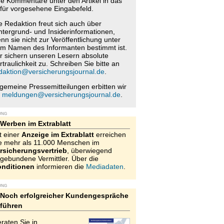
re Kommentare unter den Artikel in das
für vorgesehene Eingabefeld.
e Redaktion freut sich auch über
ntergrund- und Insiderinformationen,
nn sie nicht zur Veröffentlichung unter
m Namen des Informanten bestimmt ist.
r sichern unseren Lesern absolute
rtraulichkeit zu. Schreiben Sie bitte an
daktion@versicherungsjournal.de
.
lgemeine Pressemitteilungen erbitten wir
n
meldungen@versicherungsjournal.de
.
UNG
Werben im Extrablatt
t einer
Anzeige im Extrablatt
erreichen
e mehr als 11.000 Menschen im
rsicherungsvertrieb
, überwiegend
gebundene Vermittler. Über die
nditionen
informieren die
Mediadaten
.
UNG
Noch erfolgreicher Kundengespräche
führen
raten Sie in