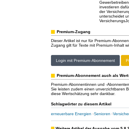
Gewerbetreiben
investieren dafü
der Versicherun
unterscheidet u
VersicherungsJou
Premium-Zugang
Dieser Artikel ist nur für Premium-Abonnen
Zugang gilt für Texte mit Premium-Inhalt wi
Login mit Premium-Abonnement
P
Premium-Abonnement auch als Wert
Premium-Abonnentinnen und -Abonnenten er
Sie leisten zudem einen unverzichtbaren Bei
diese Wertschätzung sehr dankbar.
Schlagwörter zu diesem Artikel
erneuerbare Energien
·
Senioren
·
Versiche
Weitere Artikel der Ausgabe vom 5.8.