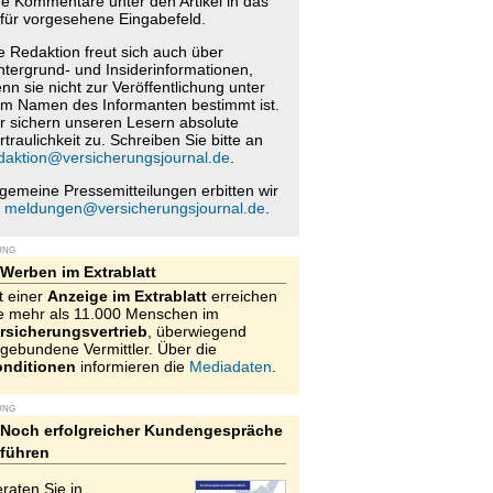
re Kommentare unter den Artikel in das
für vorgesehene Eingabefeld.
e Redaktion freut sich auch über
ntergrund- und Insiderinformationen,
nn sie nicht zur Veröffentlichung unter
m Namen des Informanten bestimmt ist.
r sichern unseren Lesern absolute
rtraulichkeit zu. Schreiben Sie bitte an
daktion@versicherungsjournal.de
.
lgemeine Pressemitteilungen erbitten wir
n
meldungen@versicherungsjournal.de
.
UNG
Werben im Extrablatt
t einer
Anzeige im Extrablatt
erreichen
e mehr als 11.000 Menschen im
rsicherungsvertrieb
, überwiegend
gebundene Vermittler. Über die
nditionen
informieren die
Mediadaten
.
UNG
Noch erfolgreicher Kundengespräche
führen
raten Sie in