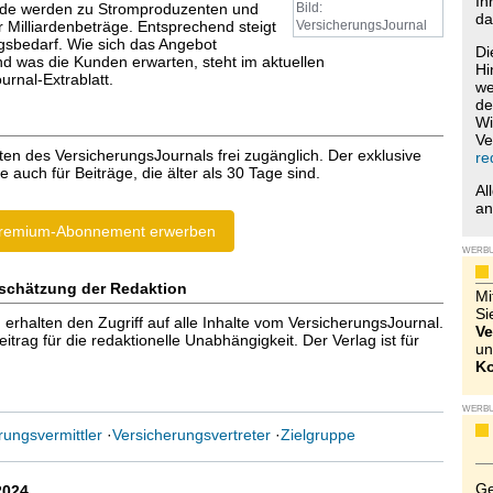
Ih
de werden zu Stromproduzenten und
Bild:
da
r Milliardenbeträge. Entsprechend steigt
VersicherungsJournal
gsbedarf. Wie sich das Angebot
Di
nd was die Kunden erwarten, steht im aktuellen
Hi
rnal-Extrablatt.
we
de
Wi
Ve
ten des VersicherungsJournals frei zugänglich. Der exklusive
re
e auch für Beiträge, die älter als 30 Tage sind.
Al
a
remium-Abonnement erwerben
WERB
schätzung der Redaktion
Mi
Si
halten den Zugriff auf alle Inhalte vom VersicherungsJournal.
Ve
trag für die redaktionelle Unabhängigkeit. Der Verlag ist für
un
Ko
WERB
rungsvermittler
·
Versicherungsvertreter
·
Zielgruppe
Ge
2024