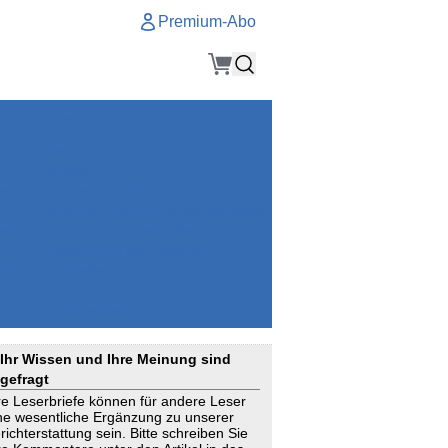
Premium-Abo
Service
Premium-Abo
Kontakt
gen
Häufige Fragen
e
VersicherungsJournal als Startseite
el
Nutzungsrechte erhalten
Mitteilung an die Redaktion
ial
Newsletter
RSS
Suchagenten
Ihr Wissen und Ihre Meinung sind
gefragt
re Leserbriefe können für andere Leser
ne wesentliche Ergänzung zu unserer
richterstattung sein. Bitte schreiben Sie