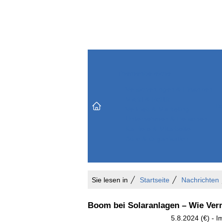
Themenbereiche
Versicherungen & Finanzen
Markt & Politik
Do
Vertrieb & Marketing
Unternehmen & Personen
Karriere & Mitarbeiter
Büro & Organisation
Sie lesen in
Startseite
Nachrichten
Boom bei Solaranlagen – Wie Vermi
5.8.2024 (€) - 