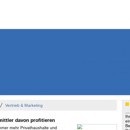
Weitere Inhalte
Nachrichten
Kurzmeldun
Kommentar
ssiers
Bücher
Extrablatt
Anzeigenmarkt
Originaltexte
Medienspieg
Leserbriefe
Themenspez
Podcasts
Vertrieb & Marketing
Ih
ttler davon profitieren
ei
Be
Immer mehr Privathaushalte und