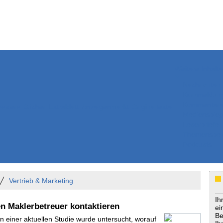
Weitere Inhalte
Nachrichten
Kurzmeldun
Kommentar
ssiers
Bücher
Extrablatt
Anzeigenmarkt
Originaltexte
Medienspieg
Leserbriefe
Themenspez
Podcasts
Vertrieb & Marketing
Ih
n Maklerbetreuer kontaktieren
ei
Be
In einer aktuellen Studie wurde untersucht, worauf