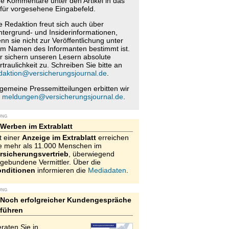
re Kommentare unter den Artikel in das
für vorgesehene Eingabefeld.
e Redaktion freut sich auch über
ntergrund- und Insiderinformationen,
nn sie nicht zur Veröffentlichung unter
m Namen des Informanten bestimmt ist.
r sichern unseren Lesern absolute
rtraulichkeit zu. Schreiben Sie bitte an
daktion@versicherungsjournal.de
.
lgemeine Pressemitteilungen erbitten wir
n
meldungen@versicherungsjournal.de
.
UNG
Werben im Extrablatt
t einer
Anzeige im Extrablatt
erreichen
e mehr als 11.000 Menschen im
rsicherungsvertrieb
, überwiegend
gebundene Vermittler. Über die
nditionen
informieren die
Mediadaten
.
UNG
Noch erfolgreicher Kundengespräche
führen
raten Sie in