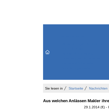
Themenbereiche
Versicherungen & Finanzen
Markt & Politik
Do
Vertrieb & Marketing
Unternehmen & Personen
Karriere & Mitarbeiter
Büro & Organisation
Sie lesen in
Startseite
Nachrichten
Aus welchen Anlässen Makler ihre
29.1.2014 (€) - 