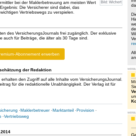
Ih
mittler bei der Maklerbetreuung am meisten Wert
Bild: Wichert
da
Ergebnis: Die Versicherer sind dabei, das
 wichtigen Vertriebswegs zu verspielen.
Di
Hi
we
de
ten des VersicherungsJournals frei zugänglich. Der exklusive
Wi
e auch für Beiträge, die älter als 30 Tage sind.
Ve
re
Al
remium-Abonnement erwerben
a
schätzung der Redaktion
WERB
halten den Zugriff auf alle Inhalte vom VersicherungsJournal.
Mi
trag für die redaktionelle Unabhängigkeit. Der Verlag ist für
Si
Ve
un
Ko
sicherung
·
Maklerbetreuer
·
Marktanteil
·
Provision
·
WERB
b
·
Vertriebsweg
.2014
Ge