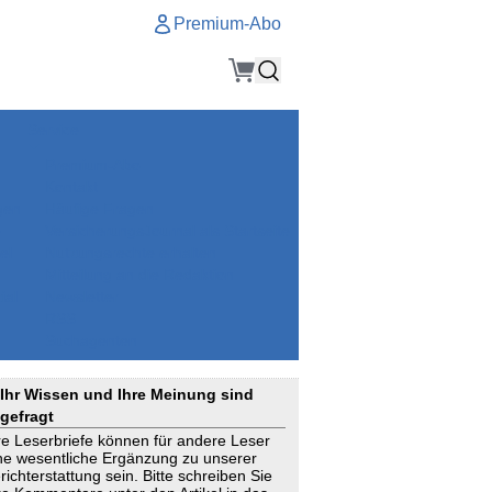
Premium-Abo
Service
Premium-Abo
Kontakt
gen
Häufige Fragen
e
VersicherungsJournal als Startseite
el
Nutzungsrechte erhalten
Mitteilung an die Redaktion
ial
Newsletter
RSS
Suchagenten
Ihr Wissen und Ihre Meinung sind
gefragt
re Leserbriefe können für andere Leser
ne wesentliche Ergänzung zu unserer
richterstattung sein. Bitte schreiben Sie