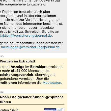
re Kommentare unter den Artikel in das
für vorgesehene Eingabefeld.
e Redaktion freut sich auch über
ntergrund- und Insiderinformationen,
nn sie nicht zur Veröffentlichung unter
m Namen des Informanten bestimmt ist.
r sichern unseren Lesern absolute
rtraulichkeit zu. Schreiben Sie bitte an
daktion@versicherungsjournal.de
.
lgemeine Pressemitteilungen erbitten wir
n
meldungen@versicherungsjournal.de
.
UNG
Werben im Extrablatt
t einer
Anzeige im Extrablatt
erreichen
e mehr als 11.000 Menschen im
rsicherungsvertrieb
, überwiegend
gebundene Vermittler. Über die
nditionen
informieren die
Mediadaten
.
UNG
Noch erfolgreicher Kundengespräche
führen
raten Sie in