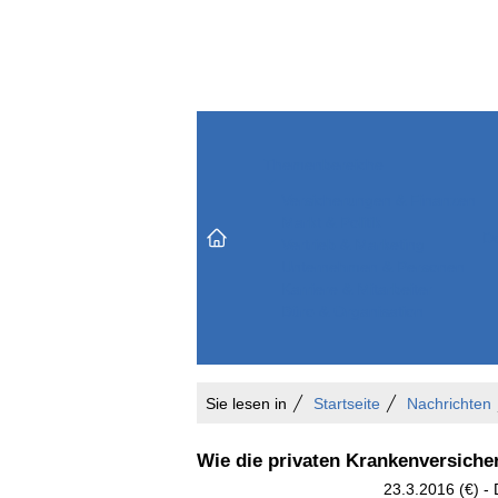
Themenbereiche
Versicherungen & Finanzen
Markt & Politik
Do
Vertrieb & Marketing
Unternehmen & Personen
Karriere & Mitarbeiter
Büro & Organisation
Sie lesen in
Startseite
Nachrichten
Wie die privaten Krankenversicher
23.3.2016 (€) -