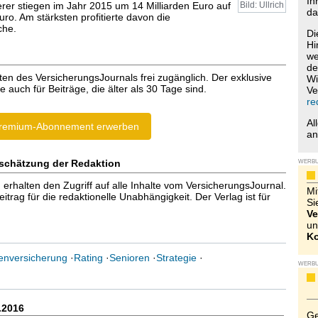
Ih
rer stiegen im Jahr 2015 um 14 Milliarden Euro auf
Bild: Ullrich
da
uro. Am stärksten profitierte davon die
che.
Di
Hi
we
de
ten des VersicherungsJournals frei zugänglich. Der exklusive
Wi
e auch für Beiträge, die älter als 30 Tage sind.
Ve
re
Al
remium-Abonnement erwerben
a
schätzung der Redaktion
WERB
halten den Zugriff auf alle Inhalte vom VersicherungsJournal.
Mi
trag für die redaktionelle Unabhängigkeit. Der Verlag ist für
Si
Ve
un
Ko
enversicherung
·
Rating
·
Senioren
·
Strategie
·
WERB
.2016
Ge