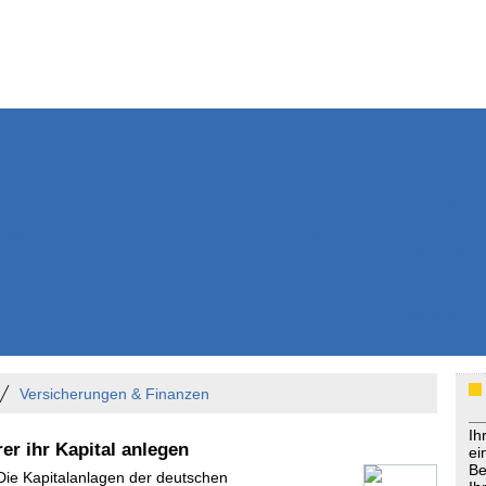
Weitere Inhalte
Nachrichten
Kurzmeldun
Kommentar
ssiers
Bücher
Extrablatt
Anzeigenmarkt
Originaltexte
Medienspieg
Leserbriefe
Themenspez
Podcasts
Versicherungen & Finanzen
Ih
er ihr Kapital anlegen
ei
Be
 Die Kapitalanlagen der deutschen