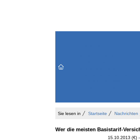
Themenbereiche
Versicherungen & Finanzen
Markt & Politik
Do
Vertrieb & Marketing
Unternehmen & Personen
Karriere & Mitarbeiter
Büro & Organisation
Sie lesen in
Startseite
Nachrichten
Wer die meisten Basistarif-Versic
15.10.2013 (€) -