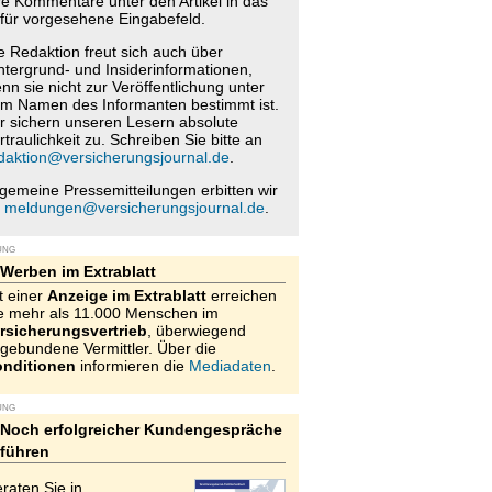
re Kommentare unter den Artikel in das
für vorgesehene Eingabefeld.
e Redaktion freut sich auch über
ntergrund- und Insiderinformationen,
nn sie nicht zur Veröffentlichung unter
m Namen des Informanten bestimmt ist.
r sichern unseren Lesern absolute
rtraulichkeit zu. Schreiben Sie bitte an
daktion@versicherungsjournal.de
.
lgemeine Pressemitteilungen erbitten wir
n
meldungen@versicherungsjournal.de
.
UNG
Werben im Extrablatt
t einer
Anzeige im Extrablatt
erreichen
e mehr als 11.000 Menschen im
rsicherungsvertrieb
, überwiegend
gebundene Vermittler. Über die
nditionen
informieren die
Mediadaten
.
UNG
Noch erfolgreicher Kundengespräche
führen
raten Sie in