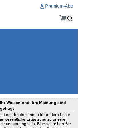
Premium-Abo
Service
Premium-Abo
Kontakt
gen
Häufige Fragen
e
VersicherungsJournal als Startseite
el
Nutzungsrechte erhalten
Mitteilung an die Redaktion
ial
Newsletter
RSS
Suchagenten
Ihr Wissen und Ihre Meinung sind
gefragt
re Leserbriefe können für andere Leser
ne wesentliche Ergänzung zu unserer
richterstattung sein. Bitte schreiben Sie