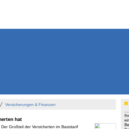
Weitere Inhalte
Nachrichten
Kurzmeldun
Kommentar
ssiers
Bücher
Extrablatt
Anzeigenmarkt
Originaltexte
Medienspieg
Leserbriefe
Themenspez
Podcasts
Versicherungen & Finanzen
Ih
herten hat
ei
Be
 Der Großteil der Versicherten im Basistarif