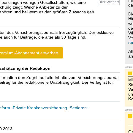
Ih
h bei einigen wenigen Gesellschaften, wie eine
Bild: Wichert
da
uchung zeigt. Welche Anbieter zu den
gehören und bei wem es den größten Zuwachs gab.
Di
Hi
we
de
ten des VersicherungsJournals frei zugänglich. Der exklusive
Wi
e auch für Beiträge, die älter als 30 Tage sind.
Ve
re
Al
remium-Abonnement erwerben
a
schätzung der Redaktion
WERB
halten den Zugriff auf alle Inhalte vom VersicherungsJournal.
Mi
trag für die redaktionelle Unabhängigkeit. Der Verlag ist für
Si
Ve
un
Ko
eform
·
Private Krankenversicherung
·
Senioren
·
WERB
0.2013
Ge