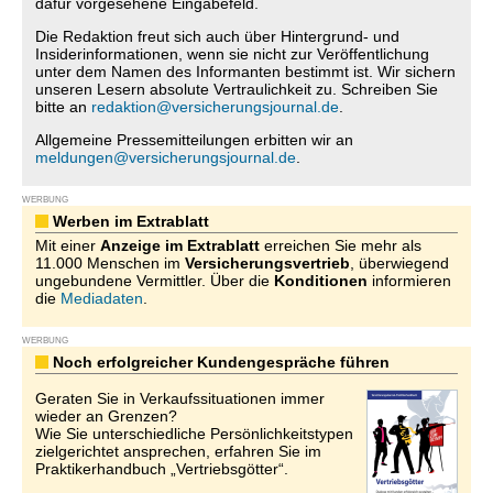
dafür vorgesehene Eingabefeld.
Die Redaktion freut sich auch über Hintergrund- und
Insiderinformationen, wenn sie nicht zur Veröffentlichung
unter dem Namen des Informanten bestimmt ist. Wir sichern
unseren Lesern absolute Vertraulichkeit zu. Schreiben Sie
bitte an
redaktion@versicherungsjournal.de
.
Allgemeine Pressemitteilungen erbitten wir an
meldungen@versicherungsjournal.de
.
WERBUNG
Werben im Extrablatt
Mit einer
Anzeige im Extrablatt
erreichen Sie mehr als
11.000 Menschen im
Versicherungsvertrieb
, überwiegend
ungebundene Vermittler. Über die
Konditionen
informieren
die
Mediadaten
.
WERBUNG
Noch erfolgreicher Kundengespräche führen
Geraten Sie in Verkaufssituationen immer
wieder an Grenzen?
Wie Sie unterschiedliche Persönlichkeitstypen
zielgerichtet ansprechen, erfahren Sie im
Praktikerhandbuch „Vertriebsgötter“.