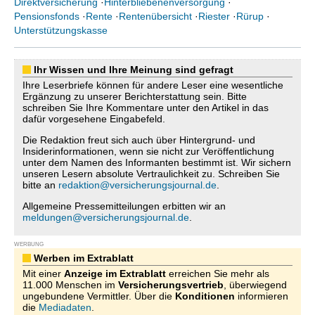
Direktversicherung
·
Hinterbliebenenversorgung
·
Pensionsfonds
·
Rente
·
Rentenübersicht
·
Riester
·
Rürup
·
Unterstützungskasse
Ihr Wissen und Ihre Meinung sind gefragt
Ihre Leserbriefe können für andere Leser eine wesentliche
Ergänzung zu unserer Berichterstattung sein. Bitte
schreiben Sie Ihre Kommentare unter den Artikel in das
dafür vorgesehene Eingabefeld.
Die Redaktion freut sich auch über Hintergrund- und
Insiderinformationen, wenn sie nicht zur Veröffentlichung
unter dem Namen des Informanten bestimmt ist. Wir sichern
unseren Lesern absolute Vertraulichkeit zu. Schreiben Sie
bitte an
redaktion@versicherungsjournal.de
.
Allgemeine Pressemitteilungen erbitten wir an
meldungen@versicherungsjournal.de
.
WERBUNG
Werben im Extrablatt
Mit einer
Anzeige im Extrablatt
erreichen Sie mehr als
11.000 Menschen im
Versicherungsvertrieb
, überwiegend
ungebundene Vermittler. Über die
Konditionen
informieren
die
Mediadaten
.