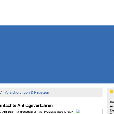
Weitere Inhalte
Nachrichten
Kurzmeldun
Kommentar
ssiers
Bücher
Extrablatt
Anzeigenmarkt
Originaltexte
Medienspieg
Leserbriefe
Themenspez
Podcasts
Versicherungen & Finanzen
Ih
einfachte Antragsverfahren
ei
Be
Nicht nur Gaststätten & Co. können das Risiko