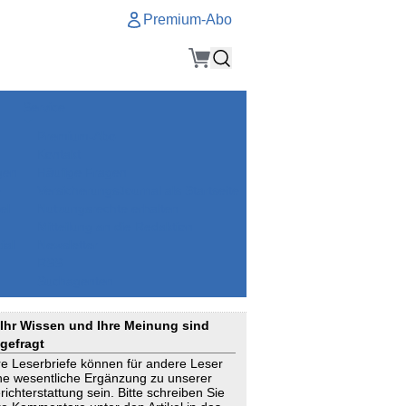
Premium-Abo
Service
Premium-Abo
Kontakt
gen
Häufige Fragen
e
VersicherungsJournal als Startseite
el
Nutzungsrechte erhalten
Mitteilung an die Redaktion
ial
Newsletter
RSS
Suchagenten
Ihr Wissen und Ihre Meinung sind
gefragt
re Leserbriefe können für andere Leser
ne wesentliche Ergänzung zu unserer
richterstattung sein. Bitte schreiben Sie