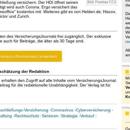
Ih
hließung versichern. Der HDI öffnet seinen
Bild: Pixabay CC0
da
htigt wird auch Corona. Ergo versichert das
eoffice“ kostenlos mit. Weiteres gibt es von Helden.de, Hiscox,
Di
ictor und Zurich.
Hi
we
de
Wi
ten des VersicherungsJournals frei zugänglich. Der exklusive
Ve
e auch für Beiträge, die älter als 30 Tage sind.
re
Al
a
remium-Abonnement erwerben
WERB
schätzung der Redaktion
Mi
halten den Zugriff auf alle Inhalte vom VersicherungsJournal.
Si
trag für die redaktionelle Unabhängigkeit. Der Verlag ist für
Ve
un
Ko
WERB
sschließungs-Versicherung
·
Coronavirus
·
Cyberversicherung
·
aftung
·
Rechtsschutz
·
Senioren
·
Strategie
·
Verkauf
·
Ge