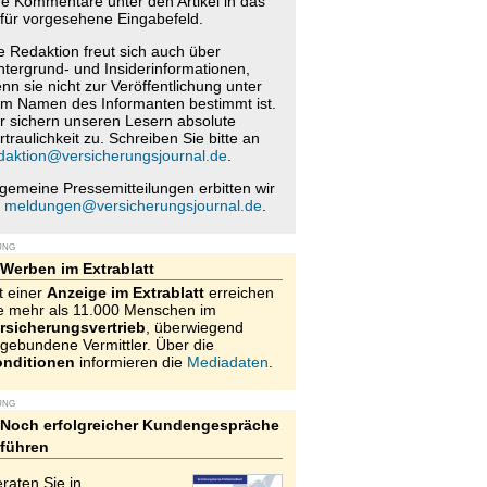
re Kommentare unter den Artikel in das
für vorgesehene Eingabefeld.
e Redaktion freut sich auch über
ntergrund- und Insiderinformationen,
nn sie nicht zur Veröffentlichung unter
m Namen des Informanten bestimmt ist.
r sichern unseren Lesern absolute
rtraulichkeit zu. Schreiben Sie bitte an
daktion@versicherungsjournal.de
.
lgemeine Pressemitteilungen erbitten wir
n
meldungen@versicherungsjournal.de
.
UNG
Werben im Extrablatt
t einer
Anzeige im Extrablatt
erreichen
e mehr als 11.000 Menschen im
rsicherungsvertrieb
, überwiegend
gebundene Vermittler. Über die
nditionen
informieren die
Mediadaten
.
UNG
Noch erfolgreicher Kundengespräche
führen
raten Sie in