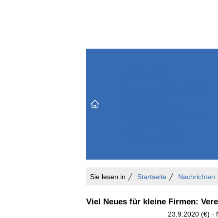
Themenbereiche
Versicherungen & Finanzen
Markt & Politik
Do
Vertrieb & Marketing
Unternehmen & Personen
Karriere & Mitarbeiter
Büro & Organisation
Sie lesen in
Startseite
Nachrichten
Viel Neues für kleine Firmen: Ver
23.9.2020 (€) - 