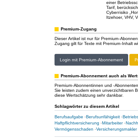
einer Betriebssc
Tarif, berücksic
Cyberrisiko „Hom
Itzehoer, VHV, V
Premium-Zugang
Dieser Artikel ist nur für Premium-Abonnen
Zugang gilt für Texte mit Premium-Inhalt wi
Login mit Premium-Abonnement
P
Premium-Abonnement auch als Wert
Premium-Abonnentinnen und -Abonnenten er
Sie leisten zudem einen unverzichtbaren Bei
diese Wertschätzung sehr dankbar.
Schlagwörter zu diesem Artikel
Berufsaufgabe
·
Berufsunfähigkeit
·
Betrieb
Haftpflichtversicherung
·
Mitarbeiter
·
Nachh
Vermögensschaden
·
Versicherungsmakler