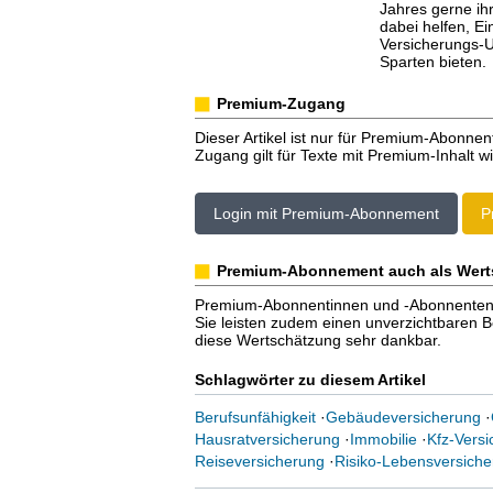
Jahres gerne ihr
dabei helfen, E
Versicherungs-U
Sparten bieten.
Premium-Zugang
Dieser Artikel ist nur für Premium-Abonnen
Zugang gilt für Texte mit Premium-Inhalt wi
Login mit Premium-Abonnement
P
Premium-Abonnement auch als Wert
Premium-Abonnentinnen und -Abonnenten er
Sie leisten zudem einen unverzichtbaren Bei
diese Wertschätzung sehr dankbar.
Schlagwörter zu diesem Artikel
Berufsunfähigkeit
·
Gebäudeversicherung
·
Hausratversicherung
·
Immobilie
·
Kfz-Vers
Reiseversicherung
·
Risiko-Lebensversiche