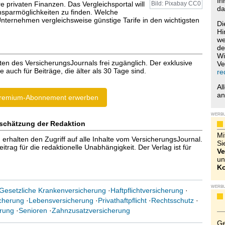
Ih
e privaten Finanzen. Das Vergleichsportal will
Bild: Pixabay CC0
da
insparmöglichkeiten zu finden. Welche
nternehmen vergleichsweise günstige Tarife in den wichtigsten
Di
Hi
we
de
Wi
ten des VersicherungsJournals frei zugänglich. Der exklusive
Ve
e auch für Beiträge, die älter als 30 Tage sind.
re
Al
a
remium-Abonnement erwerben
WERB
schätzung der Redaktion
Mi
halten den Zugriff auf alle Inhalte vom VersicherungsJournal.
Si
trag für die redaktionelle Unabhängigkeit. Der Verlag ist für
Ve
un
Ko
WERB
Gesetzliche Krankenversicherung
·
Haftpflichtversicherung
·
icherung
·
Lebensversicherung
·
Privathaftpflicht
·
Rechtsschutz
·
rung
·
Senioren
·
Zahnzusatzversicherung
Ge