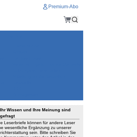
Premium-Abo
Service
Premium-Abo
Kontakt
gen
Häufige Fragen
e
VersicherungsJournal als Startseite
el
Nutzungsrechte erhalten
Mitteilung an die Redaktion
ial
Newsletter
RSS
Suchagenten
Ihr Wissen und Ihre Meinung sind
gefragt
re Leserbriefe können für andere Leser
ne wesentliche Ergänzung zu unserer
richterstattung sein. Bitte schreiben Sie