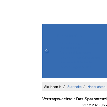
Themenbereiche
Versicherungen & Finanzen
Markt & Politik
Do
Vertrieb & Marketing
Unternehmen & Personen
Karriere & Mitarbeiter
Büro & Organisation
Sie lesen in
Startseite
Nachrichten
Vertragswechsel: Das Sparpotenzi
22.12.2023 (€) 