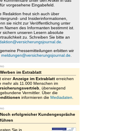
re Kommentare unter den Artikel in das
für vorgesehene Eingabefeld.
e Redaktion freut sich auch über
ntergrund- und Insiderinformationen,
nn sie nicht zur Veröffentlichung unter
m Namen des Informanten bestimmt ist.
r sichern unseren Lesern absolute
rtraulichkeit zu. Schreiben Sie bitte an
daktion@versicherungsjournal.de
.
lgemeine Pressemitteilungen erbitten wir
n
meldungen@versicherungsjournal.de
.
UNG
Werben im Extrablatt
t einer
Anzeige im Extrablatt
erreichen
e mehr als 11.000 Menschen im
rsicherungsvertrieb
, überwiegend
gebundene Vermittler. Über die
nditionen
informieren die
Mediadaten
.
UNG
Noch erfolgreicher Kundengespräche
führen
raten Sie in