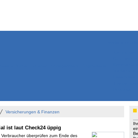
Weitere Inhalte
Nachrichten
Kurzmeldun
Kommentar
ssiers
Bücher
Extrablatt
Anzeigenmarkt
Originaltexte
Medienspieg
Leserbriefe
Themenspez
Podcasts
Versicherungen & Finanzen
Ih
al ist laut Check24 üppig
ei
Be
- Verbraucher überprüfen zum Ende des