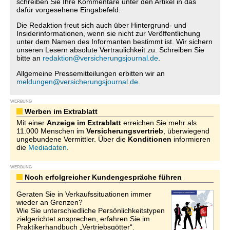
schreiben Sie Ihre Kommentare unter den Artikel in das
dafür vorgesehene Eingabefeld.
Die Redaktion freut sich auch über Hintergrund- und
Insiderinformationen, wenn sie nicht zur Veröffentlichung
unter dem Namen des Informanten bestimmt ist. Wir sichern
unseren Lesern absolute Vertraulichkeit zu. Schreiben Sie
bitte an
redaktion@versicherungsjournal.de
.
Allgemeine Pressemitteilungen erbitten wir an
meldungen@versicherungsjournal.de
.
WERBUNG
Werben im Extrablatt
Mit einer
Anzeige im Extrablatt
erreichen Sie mehr als
11.000 Menschen im
Versicherungsvertrieb
, überwiegend
ungebundene Vermittler. Über die
Konditionen
informieren
die
Mediadaten
.
WERBUNG
Noch erfolgreicher Kundengespräche führen
Geraten Sie in Verkaufssituationen immer
wieder an Grenzen?
Wie Sie unterschiedliche Persönlichkeitstypen
zielgerichtet ansprechen, erfahren Sie im
Praktikerhandbuch „Vertriebsgötter“.