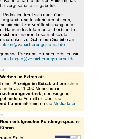
re Kommentare unter den Artikel in das
für vorgesehene Eingabefeld.
e Redaktion freut sich auch über
ntergrund- und Insiderinformationen,
nn sie nicht zur Veröffentlichung unter
m Namen des Informanten bestimmt ist.
r sichern unseren Lesern absolute
rtraulichkeit zu. Schreiben Sie bitte an
daktion@versicherungsjournal.de
.
lgemeine Pressemitteilungen erbitten wir
n
meldungen@versicherungsjournal.de
.
UNG
Werben im Extrablatt
t einer
Anzeige im Extrablatt
erreichen
e mehr als 11.000 Menschen im
rsicherungsvertrieb
, überwiegend
gebundene Vermittler. Über die
nditionen
informieren die
Mediadaten
.
UNG
Noch erfolgreicher Kundengespräche
führen
raten Sie in