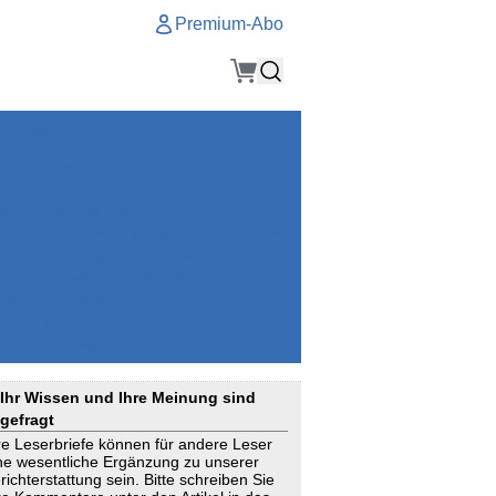
Premium-Abo
Service
Premium-Abo
Kontakt
gen
Häufige Fragen
e
VersicherungsJournal als Startseite
el
Nutzungsrechte erhalten
Mitteilung an die Redaktion
ial
Newsletter
RSS
Suchagenten
Ihr Wissen und Ihre Meinung sind
gefragt
re Leserbriefe können für andere Leser
ne wesentliche Ergänzung zu unserer
richterstattung sein. Bitte schreiben Sie