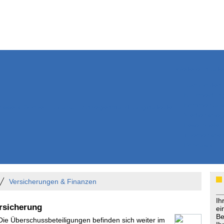
Weitere Inhalte
Nachrichten
Kurzmeldun
Kommentar
ssiers
Bücher
Extrablatt
Anzeigenmarkt
Originaltexte
Medienspieg
Leserbriefe
Themenspez
Podcasts
Versicherungen & Finanzen
Ih
rsicherung
ei
Be
 Die Überschussbeteiligungen befinden sich weiter im