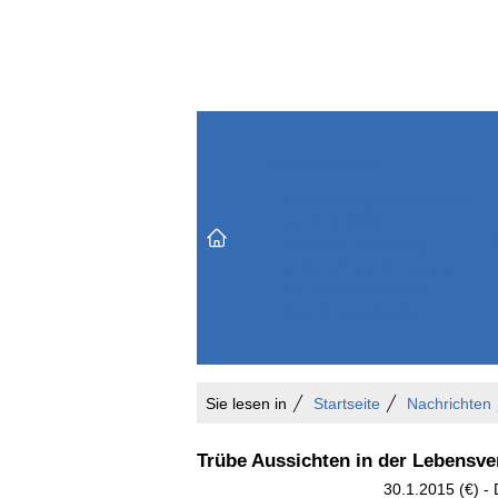
Themenbereiche
Versicherungen & Finanzen
Markt & Politik
Do
Vertrieb & Marketing
Unternehmen & Personen
Karriere & Mitarbeiter
Büro & Organisation
Sie lesen in
Startseite
Nachrichten
Trübe Aussichten in der Lebensve
30.1.2015 (€) -