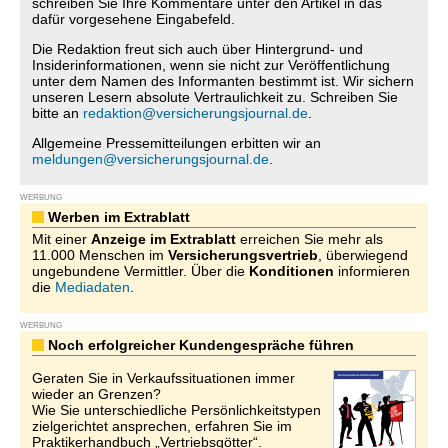
schreiben Sie Ihre Kommentare unter den Artikel in das
dafür vorgesehene Eingabefeld.
Die Redaktion freut sich auch über Hintergrund- und
Insiderinformationen, wenn sie nicht zur Veröffentlichung
unter dem Namen des Informanten bestimmt ist. Wir sichern
unseren Lesern absolute Vertraulichkeit zu. Schreiben Sie
bitte an
redaktion@versicherungsjournal.de
.
Allgemeine Pressemitteilungen erbitten wir an
meldungen@versicherungsjournal.de
.
WERBUNG
Werben im Extrablatt
Mit einer
Anzeige im Extrablatt
erreichen Sie mehr als
11.000 Menschen im
Versicherungsvertrieb
, überwiegend
ungebundene Vermittler. Über die
Konditionen
informieren
die
Mediadaten
.
WERBUNG
Noch erfolgreicher Kundengespräche führen
Geraten Sie in Verkaufssituationen immer
wieder an Grenzen?
Wie Sie unterschiedliche Persönlichkeitstypen
zielgerichtet ansprechen, erfahren Sie im
Praktikerhandbuch „Vertriebsgötter“.