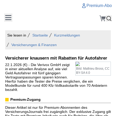
Premium-Abo
Sie lesen in
Startseite
Kurzmeldungen
Versicherungen & Finanzen
Versicherer knausern mit Rabatten für Autofahrer
22.1.2026 (€) - Die Verivox GmbH zeigt
in einer aktuellen Analyse auf, wie viel
Bild: Mathieu Bross, CC
Geld Autofahrer mit fünf gängigen
BY-SA 4.0
Vertragsanpassungen sparen können.
Hierfür haben die Tester die Preise verglichen, die ein
Modellkunde für rund 400 Kfz-Vollkaskotarife von 70 Anbietern
bezahlt.
Premium-Zugang
Dieser Artikel ist nur für Premium-Abonnenten des
VersicherungsJournals frei zugänglich. Der exklusive Zugang gilt
für Texte mit Premium-Inhalt wie auch für Beiträge, die älter als