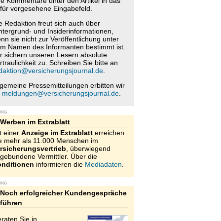
re Kommentare unter den Artikel in das
für vorgesehene Eingabefeld.
e Redaktion freut sich auch über
ntergrund- und Insiderinformationen,
nn sie nicht zur Veröffentlichung unter
m Namen des Informanten bestimmt ist.
r sichern unseren Lesern absolute
rtraulichkeit zu. Schreiben Sie bitte an
daktion@versicherungsjournal.de
.
lgemeine Pressemitteilungen erbitten wir
n
meldungen@versicherungsjournal.de
.
UNG
Werben im Extrablatt
t einer
Anzeige im Extrablatt
erreichen
e mehr als 11.000 Menschen im
rsicherungsvertrieb
, überwiegend
gebundene Vermittler. Über die
nditionen
informieren die
Mediadaten
.
UNG
Noch erfolgreicher Kundengespräche
führen
raten Sie in