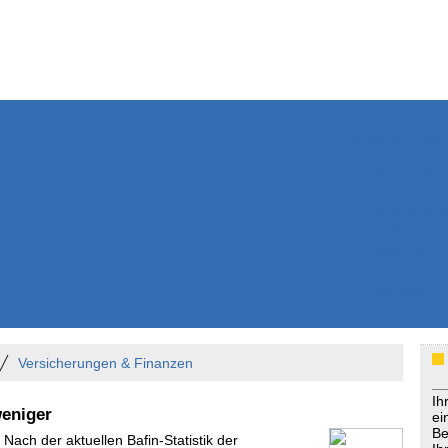
Weitere Inhalte
Nachrichten
Kurzmeldun
Kommentar
ssiers
Bücher
Extrablatt
Anzeigenmarkt
Originaltexte
Medienspieg
Leserbriefe
Themenspez
Podcasts
Versicherungen & Finanzen
Ih
weniger
ei
Be
 Nach der aktuellen Bafin-Statistik der