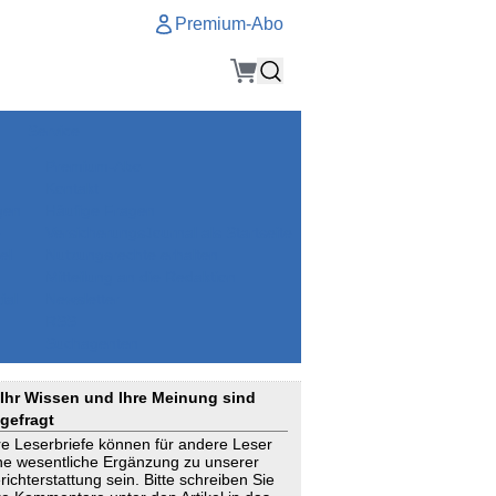
Premium-Abo
Service
Premium-Abo
Kontakt
gen
Häufige Fragen
e
VersicherungsJournal als Startseite
el
Nutzungsrechte erhalten
Mitteilung an die Redaktion
ial
Newsletter
RSS
Suchagenten
Ihr Wissen und Ihre Meinung sind
gefragt
re Leserbriefe können für andere Leser
ne wesentliche Ergänzung zu unserer
richterstattung sein. Bitte schreiben Sie