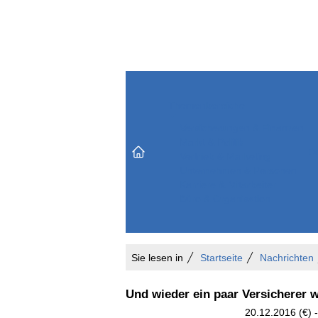
Themenbereiche
Versicherungen & Finanzen
Markt & Politik
Do
Vertrieb & Marketing
Unternehmen & Personen
Karriere & Mitarbeiter
Büro & Organisation
Sie lesen in
Startseite
Nachrichten
Und wieder ein paar Versicherer 
20.12.2016 (€) -