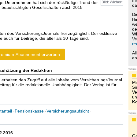
Ih
gs-Unternehmen hat sich der rückläufige Trend der
Bild: Wichert
da
n beaufsichtigten Gesellschaften auch 2015
Di
Hi
we
de
ten des VersicherungsJournals frei zugänglich. Der exklusive
Wi
e auch für Beiträge, die älter als 30 Tage sind.
Ve
re
Al
remium-Abonnement erwerben
a
schätzung der Redaktion
WERB
halten den Zugriff auf alle Inhalte vom VersicherungsJournal.
Mi
trag für die redaktionelle Unabhängigkeit. Der Verlag ist für
Si
Ve
un
Ko
tanteil
·
Pensionskasse
·
Versicherungsaufsicht
·
WERB
2.2016
Ge