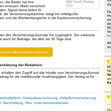
Ih
en, die Basler hat ihre
Bild: Geralt, Pixabay,
da
n erneuert, Mailo versichert
CC0
n, Signal Iduna liefert ihr
Di
ab, die Versicherungskammer steigt ins mittelgroße
Hi
 ein und die Württembergische in die Kautionsversicherung.
we
de
Wi
Ve
ten des VersicherungsJournals frei zugänglich. Der exklusive
re
e auch für Beiträge, die älter als 30 Tage sind.
Al
a
remium-Abonnement erwerben
WERB
schätzung der Redaktion
Mi
Si
halten den Zugriff auf alle Inhalte vom VersicherungsJournal.
Ve
trag für die redaktionelle Unabhängigkeit. Der Verlag ist für
un
Ko
WERB
ebshaftpflicht
·
Gebäudeversicherung
·
Haftpflichtversicherung
·
l
·
Nachhaftung
·
Pkw
·
Unternehmensberater
·
Ge