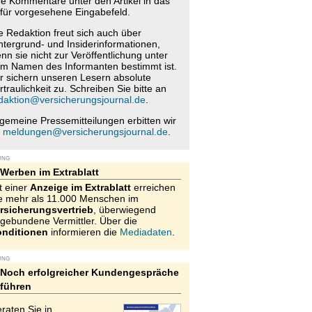
re Kommentare unter den Artikel in das
für vorgesehene Eingabefeld.
e Redaktion freut sich auch über
ntergrund- und Insiderinformationen,
nn sie nicht zur Veröffentlichung unter
m Namen des Informanten bestimmt ist.
r sichern unseren Lesern absolute
rtraulichkeit zu. Schreiben Sie bitte an
daktion@versicherungsjournal.de
.
lgemeine Pressemitteilungen erbitten wir
n
meldungen@versicherungsjournal.de
.
UNG
Werben im Extrablatt
t einer
Anzeige im Extrablatt
erreichen
e mehr als 11.000 Menschen im
rsicherungsvertrieb
, überwiegend
gebundene Vermittler. Über die
nditionen
informieren die
Mediadaten
.
UNG
Noch erfolgreicher Kundengespräche
führen
raten Sie in