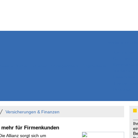
Weitere Inhalte
Nachrichten
Kurzmeldun
Kommentar
ssiers
Bücher
Extrablatt
Anzeigenmarkt
Originaltexte
Medienspieg
Leserbriefe
Themenspez
Podcasts
Versicherungen & Finanzen
Ih
d mehr für Firmenkunden
ei
Be
Die Allianz sorgt sich um