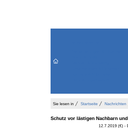
Themenbereiche
Versicherungen & Finanzen
Markt & Politik
Do
Vertrieb & Marketing
Unternehmen & Personen
Karriere & Mitarbeiter
Büro & Organisation
Sie lesen in
Startseite
Nachrichten
Schutz vor lästigen Nachbarn un
12.7.2019 (€) - 