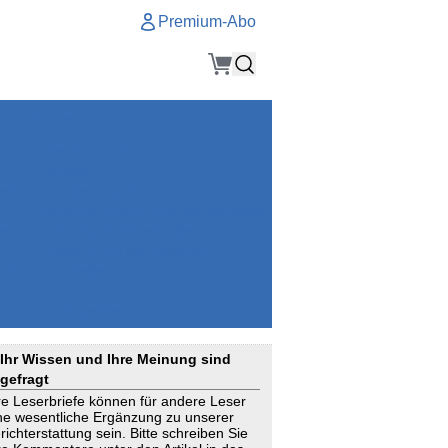
Premium-Abo
Service
Premium-Abo
Kontakt
gen
Häufige Fragen
e
VersicherungsJournal als Startseite
el
Nutzungsrechte erhalten
Mitteilung an die Redaktion
ial
Newsletter
RSS
Suchagenten
Ihr Wissen und Ihre Meinung sind
gefragt
re Leserbriefe können für andere Leser
ne wesentliche Ergänzung zu unserer
richterstattung sein. Bitte schreiben Sie