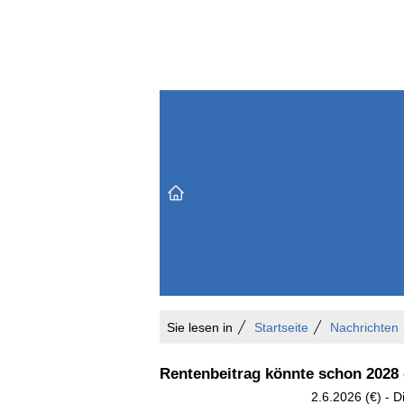
Themenbereiche
Versicherungen & Finanzen
Markt & Politik
Do
Vertrieb & Marketing
Unternehmen & Personen
Karriere & Mitarbeiter
Büro & Organisation
Sie lesen in
Startseite
Nachrichten
Rentenbeitrag könnte schon 2028 
2.6.2026 (€) - 