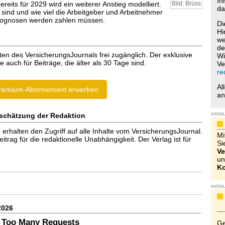
Ih
ereits für 2029 wird ein weiterer Anstieg modelliert.
Bild: Brüss
da
sind und wie viel die Arbeitgeber und Arbeitnehmer
Prognosen werden zahlen müssen.
Di
Hi
we
de
ten des VersicherungsJournals frei zugänglich. Der exklusive
Wi
e auch für Beiträge, die älter als 30 Tage sind.
Ve
re
Al
remium-Abonnement erwerben
a
schätzung der Redaktion
WERB
halten den Zugriff auf alle Inhalte vom VersicherungsJournal.
Mi
trag für die redaktionelle Unabhängigkeit. Der Verlag ist für
Si
Ve
un
Ko
WERB
2026
 Too Many Requests
Ge