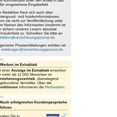
re Kommentare unter den Artikel in das
für vorgesehene Eingabefeld.
e Redaktion freut sich auch über
ntergrund- und Insiderinformationen,
nn sie nicht zur Veröffentlichung unter
m Namen des Informanten bestimmt ist.
r sichern unseren Lesern absolute
rtraulichkeit zu. Schreiben Sie bitte an
daktion@versicherungsjournal.de
.
lgemeine Pressemitteilungen erbitten wir
n
meldungen@versicherungsjournal.de
.
UNG
Werben im Extrablatt
t einer
Anzeige im Extrablatt
erreichen
e mehr als 11.000 Menschen im
rsicherungsvertrieb
, überwiegend
gebundene Vermittler. Über die
nditionen
informieren die
Mediadaten
.
UNG
Noch erfolgreicher Kundengespräche
führen
raten Sie in