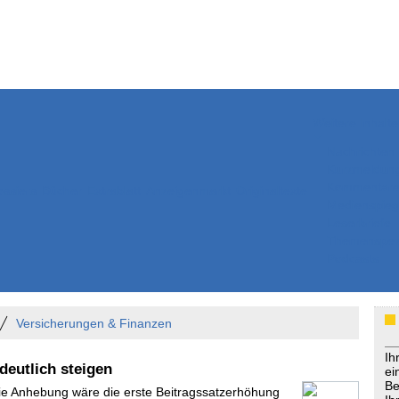
Weitere Inhalte
Nachrichten
Kurzmeldun
Kommentar
ssiers
Bücher
Extrablatt
Anzeigenmarkt
Originaltexte
Medienspieg
Leserbriefe
Themenspez
Podcasts
Versicherungen & Finanzen
Ih
deutlich steigen
ei
Be
Die Anhebung wäre die erste Beitragssatzerhöhung