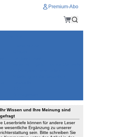
Premium-Abo
Service
Premium-Abo
Kontakt
gen
Häufige Fragen
e
VersicherungsJournal als Startseite
el
Nutzungsrechte erhalten
Mitteilung an die Redaktion
ial
Newsletter
RSS
Suchagenten
Ihr Wissen und Ihre Meinung sind
gefragt
re Leserbriefe können für andere Leser
ne wesentliche Ergänzung zu unserer
richterstattung sein. Bitte schreiben Sie