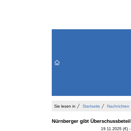
Themenbereiche
Versicherungen & Finanzen
Markt & Politik
Do
Vertrieb & Marketing
Unternehmen & Personen
Karriere & Mitarbeiter
Büro & Organisation
Sie lesen in
Startseite
Nachrichten
Nürnberger gibt Überschussbeteil
19.11.2025 (€) -