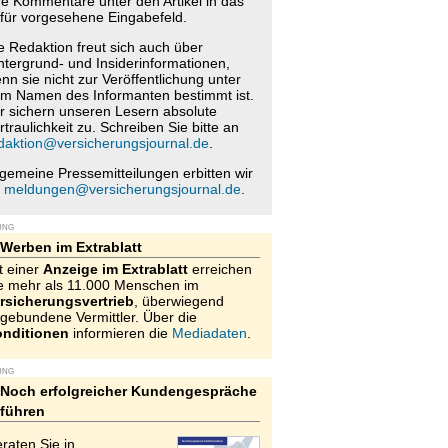
re Kommentare unter den Artikel in das
für vorgesehene Eingabefeld.
e Redaktion freut sich auch über
ntergrund- und Insiderinformationen,
nn sie nicht zur Veröffentlichung unter
m Namen des Informanten bestimmt ist.
r sichern unseren Lesern absolute
rtraulichkeit zu. Schreiben Sie bitte an
daktion@versicherungsjournal.de
.
lgemeine Pressemitteilungen erbitten wir
n
meldungen@versicherungsjournal.de
.
UNG
Werben im Extrablatt
t einer
Anzeige im Extrablatt
erreichen
e mehr als 11.000 Menschen im
rsicherungsvertrieb
, überwiegend
gebundene Vermittler. Über die
nditionen
informieren die
Mediadaten
.
UNG
Noch erfolgreicher Kundengespräche
führen
raten Sie in