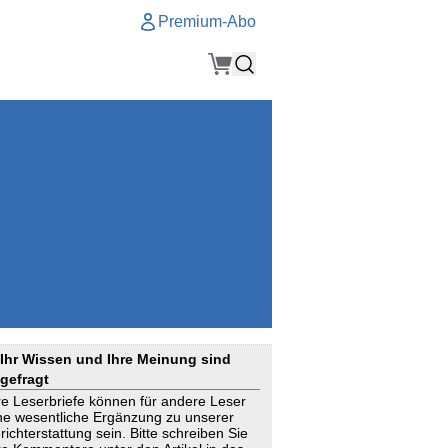
Premium-Abo
Service
Premium-Abo
Kontakt
gen
Häufige Fragen
e
VersicherungsJournal als Startseite
el
Nutzungsrechte erhalten
Mitteilung an die Redaktion
ial
Newsletter
RSS
Suchagenten
Ihr Wissen und Ihre Meinung sind
gefragt
re Leserbriefe können für andere Leser
ne wesentliche Ergänzung zu unserer
richterstattung sein. Bitte schreiben Sie