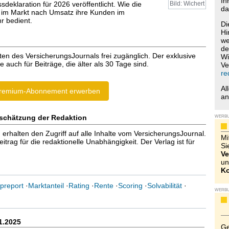
Ih
deklaration für 2026 veröffentlicht. Wie die
Bild: Wichert
da
im Markt nach Umsatz ihre Kunden im
 bedient.
Di
Hi
we
de
ten des VersicherungsJournals frei zugänglich. Der exklusive
Wi
e auch für Beiträge, die älter als 30 Tage sind.
Ve
re
Al
remium-Abonnement erwerben
a
schätzung der Redaktion
WERB
halten den Zugriff auf alle Inhalte vom VersicherungsJournal.
Mi
trag für die redaktionelle Unabhängigkeit. Der Verlag ist für
Si
Ve
un
Ko
preport
·
Marktanteil
·
Rating
·
Rente
·
Scoring
·
Solvabilität
·
WERB
1.2025
Ge