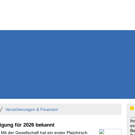
Weitere Inhalte
Nachrichten
Kurzmeldun
Kommentar
ssiers
Bücher
Extrablatt
Anzeigenmarkt
Originaltexte
Medienspieg
Leserbriefe
Themenspez
Podcasts
Versicherungen & Finanzen
Ih
igung für 2026 bekannt
ei
Be
 Mit der Gesellschaft hat ein erster Platzhirsch