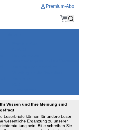
Premium-Abo
Service
Premium-Abo
Kontakt
gen
Häufige Fragen
e
VersicherungsJournal als Startseite
el
Nutzungsrechte erhalten
Mitteilung an die Redaktion
ial
Newsletter
RSS
Suchagenten
Ihr Wissen und Ihre Meinung sind
gefragt
re Leserbriefe können für andere Leser
ne wesentliche Ergänzung zu unserer
richterstattung sein. Bitte schreiben Sie