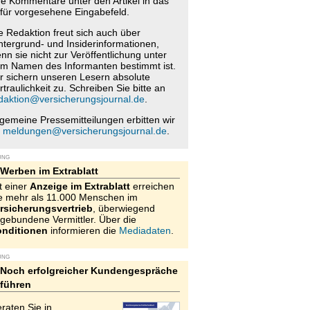
re Kommentare unter den Artikel in das
für vorgesehene Eingabefeld.
e Redaktion freut sich auch über
ntergrund- und Insiderinformationen,
nn sie nicht zur Veröffentlichung unter
m Namen des Informanten bestimmt ist.
r sichern unseren Lesern absolute
rtraulichkeit zu. Schreiben Sie bitte an
daktion@versicherungsjournal.de
.
lgemeine Pressemitteilungen erbitten wir
n
meldungen@versicherungsjournal.de
.
UNG
Werben im Extrablatt
t einer
Anzeige im Extrablatt
erreichen
e mehr als 11.000 Menschen im
rsicherungsvertrieb
, überwiegend
gebundene Vermittler. Über die
nditionen
informieren die
Mediadaten
.
UNG
Noch erfolgreicher Kundengespräche
führen
raten Sie in