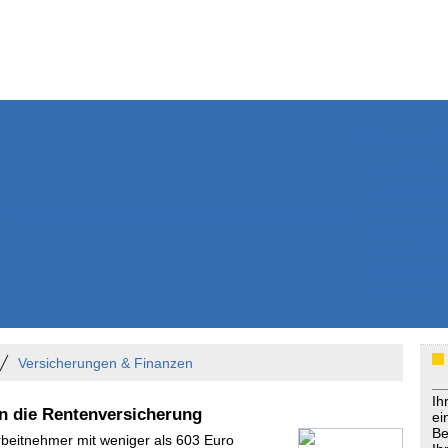
Weitere Inhalte
Nachrichten
Kurzmeldun
Kommentar
ssiers
Bücher
Extrablatt
Anzeigenmarkt
Originaltexte
Medienspieg
Leserbriefe
Themenspez
Podcasts
Versicherungen & Finanzen
Ih
in die Rentenversicherung
ei
Be
Arbeitnehmer mit weniger als 603 Euro