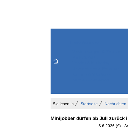
Themenbereiche
Versicherungen & Finanzen
Markt & Politik
Do
Vertrieb & Marketing
Unternehmen & Personen
Karriere & Mitarbeiter
Büro & Organisation
Sie lesen in
Startseite
Nachrichten
Minijobber dürfen ab Juli zurück 
3.6.2026 (€) - 