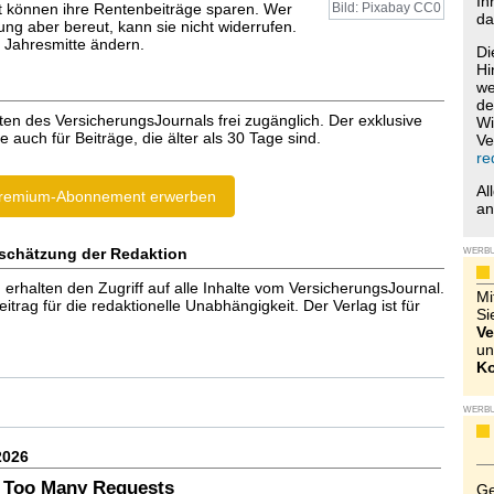
Ih
 können ihre Rentenbeiträge sparen. Wer
Bild: Pixabay CC0
da
ng aber bereut, kann sie nicht widerrufen.
r Jahresmitte ändern.
Di
Hi
we
de
ten des VersicherungsJournals frei zugänglich. Der exklusive
Wi
e auch für Beiträge, die älter als 30 Tage sind.
Ve
re
Al
remium-Abonnement erwerben
a
schätzung der Redaktion
WERB
halten den Zugriff auf alle Inhalte vom VersicherungsJournal.
Mi
trag für die redaktionelle Unabhängigkeit. Der Verlag ist für
Si
Ve
un
Ko
WERB
2026
 Too Many Requests
Ge