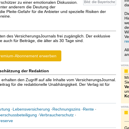
Ih
schützer zu einer emotionalen Diskussion.
Bild: die Bayerische
da
unter anderem die Deutung der
ie Pleite-Gefahr für die Anbieter und spezielle Risiken der
Di
reine.
Hi
we
de
Wi
ten des VersicherungsJournals frei zugänglich. Der exklusive
Ve
e auch für Beiträge, die älter als 30 Tage sind.
re
Al
a
remium-Abonnement erwerben
WERB
schätzung der Redaktion
Mi
halten den Zugriff auf alle Inhalte vom VersicherungsJournal.
Si
trag für die redaktionelle Unabhängigkeit. Der Verlag ist für
Ve
un
Ko
WERB
rtung
·
Lebensversicherung
·
Rechnungszins
·
Rente
·
erschussbeteiligung
·
Verbraucherschutz
·
reserve
Ge