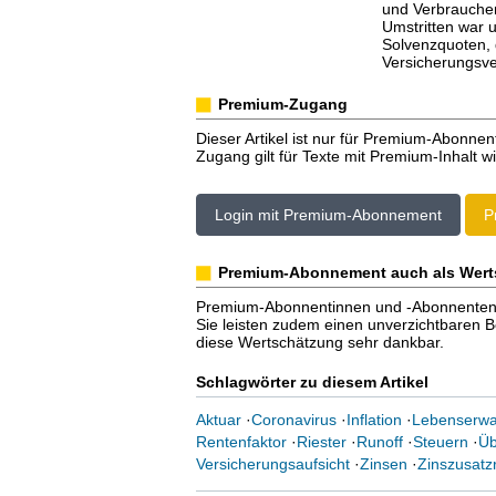
und Verbraucher
Umstritten war 
Solvenzquoten, d
Versicherungsve
Premium-Zugang
Dieser Artikel ist nur für Premium-Abonnen
Zugang gilt für Texte mit Premium-Inhalt wi
Login mit Premium-Abonnement
P
Premium-Abonnement auch als Wert
Premium-Abonnentinnen und -Abonnenten er
Sie leisten zudem einen unverzichtbaren Bei
diese Wertschätzung sehr dankbar.
Schlagwörter zu diesem Artikel
Aktuar
·
Coronavirus
·
Inflation
·
Lebenserwa
Rentenfaktor
·
Riester
·
Runoff
·
Steuern
·
Üb
Versicherungsaufsicht
·
Zinsen
·
Zinszusatz