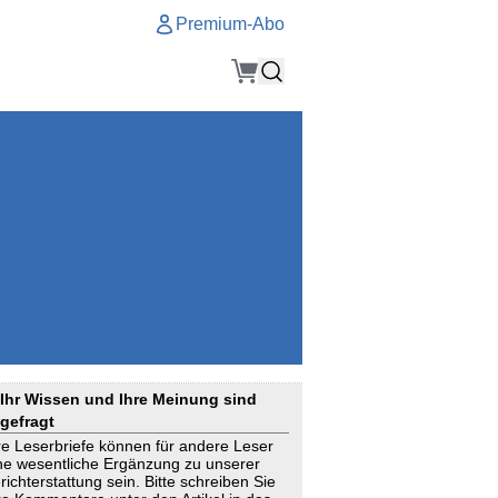
Premium-Abo
Service
Premium-Abo
Kontakt
gen
Häufige Fragen
e
VersicherungsJournal als Startseite
el
Nutzungsrechte erhalten
Mitteilung an die Redaktion
ial
Newsletter
RSS
Suchagenten
Ihr Wissen und Ihre Meinung sind
gefragt
re Leserbriefe können für andere Leser
ne wesentliche Ergänzung zu unserer
richterstattung sein. Bitte schreiben Sie