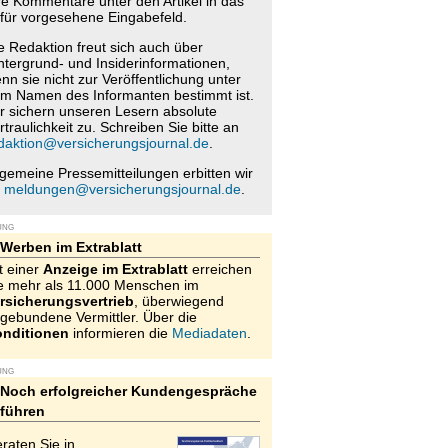
re Kommentare unter den Artikel in das
für vorgesehene Eingabefeld.
e Redaktion freut sich auch über
ntergrund- und Insiderinformationen,
nn sie nicht zur Veröffentlichung unter
m Namen des Informanten bestimmt ist.
r sichern unseren Lesern absolute
rtraulichkeit zu. Schreiben Sie bitte an
daktion@versicherungsjournal.de
.
lgemeine Pressemitteilungen erbitten wir
n
meldungen@versicherungsjournal.de
.
UNG
Werben im Extrablatt
t einer
Anzeige im Extrablatt
erreichen
e mehr als 11.000 Menschen im
rsicherungsvertrieb
, überwiegend
gebundene Vermittler. Über die
nditionen
informieren die
Mediadaten
.
UNG
Noch erfolgreicher Kundengespräche
führen
raten Sie in