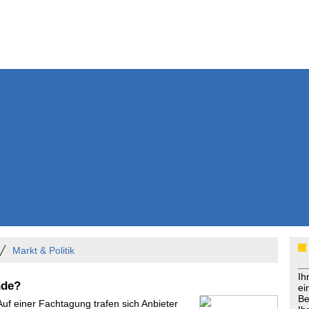
Weitere Inhalte
Nachrichten
Kurzmeldun
Kommentar
ssiers
Bücher
Extrablatt
Anzeigenmarkt
Originaltexte
Medienspieg
Leserbriefe
Themenspez
Podcasts
Markt & Politik
Ih
nde?
ei
Be
Auf einer Fachtagung trafen sich Anbieter