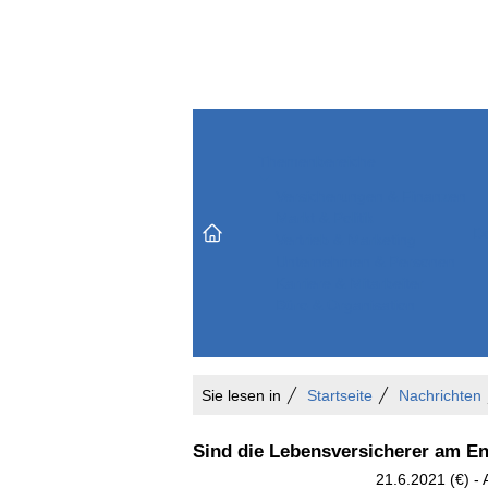
Themenbereiche
Versicherungen & Finanzen
Markt & Politik
Do
Vertrieb & Marketing
Unternehmen & Personen
Karriere & Mitarbeiter
Büro & Organisation
Sie lesen in
Startseite
Nachrichten
Sind die Lebensversicherer am E
21.6.2021 (€) - 