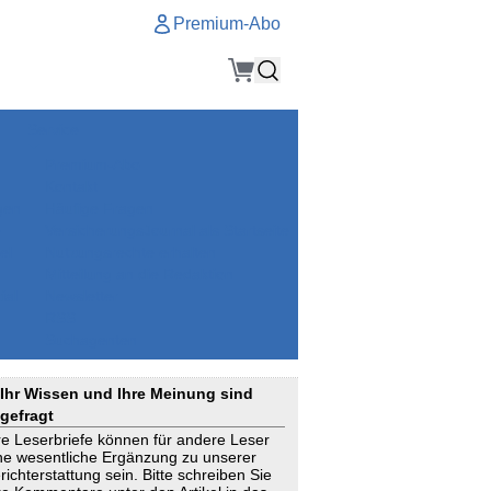
Premium-Abo
Service
Premium-Abo
Kontakt
gen
Häufige Fragen
e
VersicherungsJournal als Startseite
el
Nutzungsrechte erhalten
Mitteilung an die Redaktion
ial
Newsletter
RSS
Suchagenten
Ihr Wissen und Ihre Meinung sind
gefragt
re Leserbriefe können für andere Leser
ne wesentliche Ergänzung zu unserer
richterstattung sein. Bitte schreiben Sie