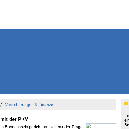
Weitere Inhalte
Nachrichten
Kurzmeldun
Kommentar
ssiers
Bücher
Extrablatt
Anzeigenmarkt
Originaltexte
Medienspieg
Leserbriefe
Themenspez
Podcasts
Versicherungen & Finanzen
Ih
 mit der PKV
ei
Be
as Bundessozialgericht hat sich mit der Frage