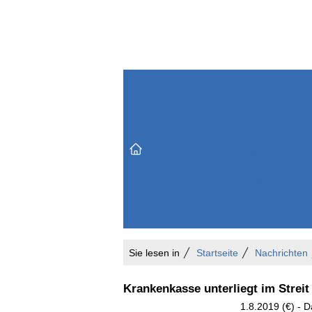
Themenbereiche
Versicherungen & Finanzen
Markt & Politik
Do
Vertrieb & Marketing
Unternehmen & Personen
Karriere & Mitarbeiter
Büro & Organisation
Sie lesen in
Startseite
Nachrichten
Krankenkasse unterliegt im Streit
1.8.2019 (€) - D