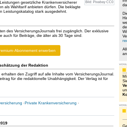
Ih
 Leistungen gesetzliche Krankenversicherer
Bild: Pixabay CC0
da
en als Wahltarif anbieten dürfen. Die beklagte
en Leistungskatalog stark ausgedehnt.
Di
Hi
we
de
ten des VersicherungsJournals frei zugänglich. Der exklusive
Wi
e auch für Beiträge, die älter als 30 Tage sind.
Ve
re
Al
remium-Abonnement erwerben
a
schätzung der Redaktion
WERB
halten den Zugriff auf alle Inhalte vom VersicherungsJournal.
Mi
trag für die redaktionelle Unabhängigkeit. Der Verlag ist für
Si
Ve
un
Ko
versicherung
·
Private Krankenversicherung
·
WERB
2019
Ge