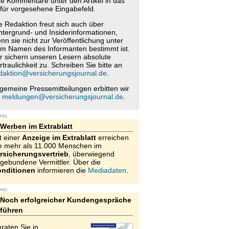
re Kommentare unter den Artikel in das
für vorgesehene Eingabefeld.
e Redaktion freut sich auch über
ntergrund- und Insiderinformationen,
nn sie nicht zur Veröffentlichung unter
m Namen des Informanten bestimmt ist.
r sichern unseren Lesern absolute
rtraulichkeit zu. Schreiben Sie bitte an
daktion@versicherungsjournal.de
.
lgemeine Pressemitteilungen erbitten wir
n
meldungen@versicherungsjournal.de
.
UNG
Werben im Extrablatt
t einer
Anzeige im Extrablatt
erreichen
e mehr als 11.000 Menschen im
rsicherungsvertrieb
, überwiegend
gebundene Vermittler. Über die
nditionen
informieren die
Mediadaten
.
UNG
Noch erfolgreicher Kundengespräche
führen
raten Sie in