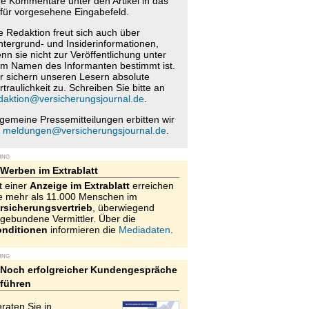
re Kommentare unter den Artikel in das
für vorgesehene Eingabefeld.
e Redaktion freut sich auch über
ntergrund- und Insiderinformationen,
nn sie nicht zur Veröffentlichung unter
m Namen des Informanten bestimmt ist.
r sichern unseren Lesern absolute
rtraulichkeit zu. Schreiben Sie bitte an
daktion@versicherungsjournal.de
.
lgemeine Pressemitteilungen erbitten wir
n
meldungen@versicherungsjournal.de
.
UNG
Werben im Extrablatt
t einer
Anzeige im Extrablatt
erreichen
e mehr als 11.000 Menschen im
rsicherungsvertrieb
, überwiegend
gebundene Vermittler. Über die
nditionen
informieren die
Mediadaten
.
UNG
Noch erfolgreicher Kundengespräche
führen
raten Sie in