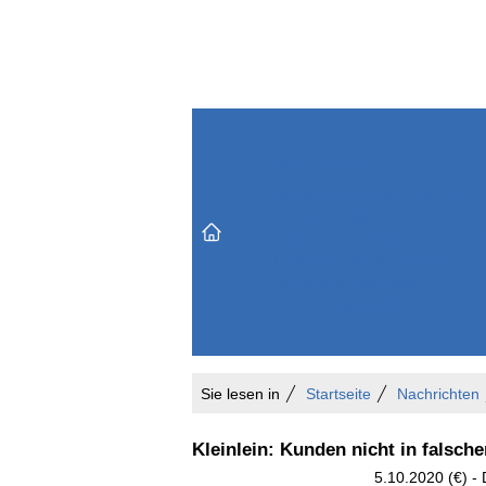
Themenbereiche
Versicherungen & Finanzen
Markt & Politik
Do
Vertrieb & Marketing
Unternehmen & Personen
Karriere & Mitarbeiter
Büro & Organisation
Sie lesen in
Startseite
Nachrichten
Kleinlein: Kunden nicht in falsche
5.10.2020 (€) -