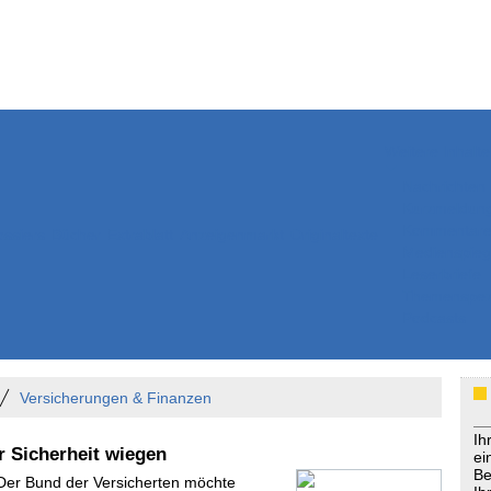
Weitere Inhalte
Nachrichten
Kurzmeldun
Kommentar
ssiers
Bücher
Extrablatt
Anzeigenmarkt
Originaltexte
Medienspieg
Leserbriefe
Themenspez
Podcasts
Versicherungen & Finanzen
Ih
r Sicherheit wiegen
ei
Be
 Der Bund der Versicherten möchte