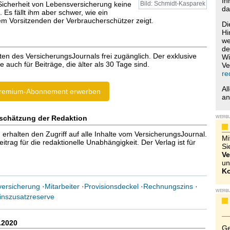
Ih
 Sicherheit von Lebensversicherung keine
Bild: Schmidt-Kasparek
da
. Es fällt ihm aber schwer, wie ein
m Vorsitzenden der Verbraucherschützer zeigt.
Di
Hi
we
de
ten des VersicherungsJournals frei zugänglich. Der exklusive
Wi
e auch für Beiträge, die älter als 30 Tage sind.
Ve
re
Al
remium-Abonnement erwerben
a
schätzung der Redaktion
WERB
halten den Zugriff auf alle Inhalte vom VersicherungsJournal.
Mi
trag für die redaktionelle Unabhängigkeit. Der Verlag ist für
Si
Ve
un
Ko
ersicherung
·
Mitarbeiter
·
Provisionsdeckel
·
Rechnungszins
·
WERB
inszusatzreserve
.2020
Ge