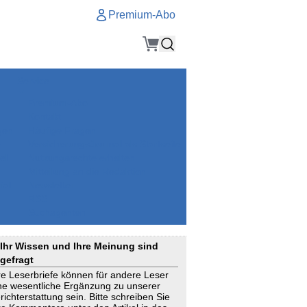
Premium-Abo
Service
Premium-Abo
Kontakt
gen
Häufige Fragen
e
VersicherungsJournal als Startseite
el
Nutzungsrechte erhalten
Mitteilung an die Redaktion
ial
Newsletter
RSS
Suchagenten
Ihr Wissen und Ihre Meinung sind
gefragt
re Leserbriefe können für andere Leser
ne wesentliche Ergänzung zu unserer
richterstattung sein. Bitte schreiben Sie