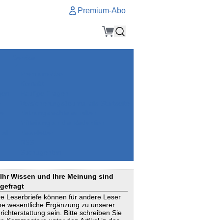
Premium-Abo
Service
Premium-Abo
Kontakt
gen
Häufige Fragen
e
VersicherungsJournal als Startseite
el
Nutzungsrechte erhalten
Mitteilung an die Redaktion
ial
Newsletter
RSS
Suchagenten
Ihr Wissen und Ihre Meinung sind
gefragt
re Leserbriefe können für andere Leser
ne wesentliche Ergänzung zu unserer
richterstattung sein. Bitte schreiben Sie