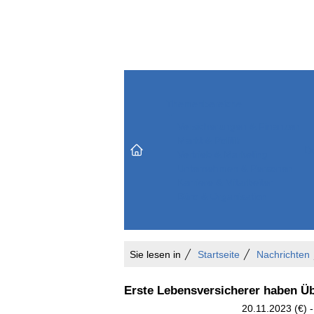
Themenbereiche
Versicherungen & Finanzen
Markt & Politik
Do
Vertrieb & Marketing
Unternehmen & Personen
Karriere & Mitarbeiter
Büro & Organisation
Sie lesen in
Startseite
Nachrichten
Erste Lebensversicherer haben Üb
20.11.2023 (€) -