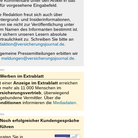
re Kommentare unter den Artikel in das
für vorgesehene Eingabefeld.
e Redaktion freut sich auch über
ntergrund- und Insiderinformationen,
nn sie nicht zur Veröffentlichung unter
m Namen des Informanten bestimmt ist.
r sichern unseren Lesern absolute
rtraulichkeit zu. Schreiben Sie bitte an
daktion@versicherungsjournal.de
.
lgemeine Pressemitteilungen erbitten wir
n
meldungen@versicherungsjournal.de
.
UNG
Werben im Extrablatt
t einer
Anzeige im Extrablatt
erreichen
e mehr als 11.000 Menschen im
rsicherungsvertrieb
, überwiegend
gebundene Vermittler. Über die
nditionen
informieren die
Mediadaten
.
UNG
Noch erfolgreicher Kundengespräche
führen
raten Sie in