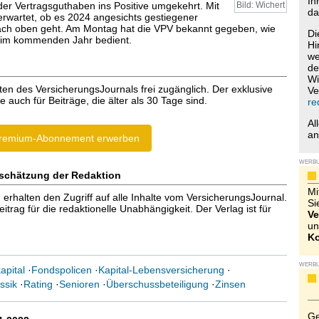
Ih
der Vertragsguthaben ins Positive umgekehrt. Mit
Bild: Wichert
da
rwartet, ob es 2024 angesichts gestiegener
ach oben geht. Am Montag hat die VPV bekannt gegeben, wie
Di
 im kommenden Jahr bedient.
Hi
we
de
Wi
ten des VersicherungsJournals frei zugänglich. Der exklusive
Ve
e auch für Beiträge, die älter als 30 Tage sind.
re
Al
a
remium-Abonnement erwerben
WERB
schätzung der Redaktion
Mi
halten den Zugriff auf alle Inhalte vom VersicherungsJournal.
Si
trag für die redaktionelle Unabhängigkeit. Der Verlag ist für
Ve
un
Ko
WERB
pital
·
Fondspolicen
·
Kapital-Lebensversicherung
·
ssik
·
Rating
·
Senioren
·
Überschussbeteiligung
·
Zinsen
Ge