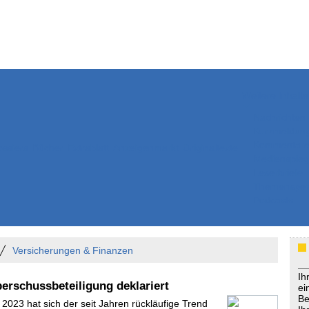
Weitere Inhalte
Nachrichten
Kurzmeldun
Kommentar
ssiers
Bücher
Extrablatt
Anzeigenmarkt
Originaltexte
Medienspieg
Leserbriefe
Themenspez
Podcasts
Versicherungen & Finanzen
Ih
erschussbeteiligung deklariert
ei
Be
 2023 hat sich der seit Jahren rückläufige Trend