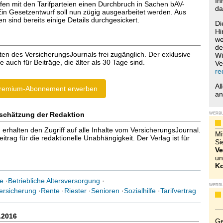
Ih
ffen mit den Tarifparteien einen Durchbruch in Sachen bAV-
da
 Ein Gesetzentwurf soll nun zügig ausgearbeitet werden. Aus
n sind bereits einige Details durchgesickert.
Di
Hi
we
de
ten des VersicherungsJournals frei zugänglich. Der exklusive
Wi
e auch für Beiträge, die älter als 30 Tage sind.
Ve
re
Al
remium-Abonnement erwerben
a
schätzung der Redaktion
WERB
halten den Zugriff auf alle Inhalte vom VersicherungsJournal.
Mi
trag für die redaktionelle Unabhängigkeit. Der Verlag ist für
Si
Ve
un
Ko
e
·
Betriebliche Altersversorgung
·
WERB
ersicherung
·
Rente
·
Riester
·
Senioren
·
Sozialhilfe
·
Tarifvertrag
.2016
Ge