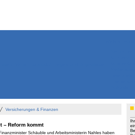
Weitere Inhalte
Nachrichten
Kurzmeldun
Kommentar
ssiers
Bücher
Extrablatt
Anzeigenmarkt
Originaltexte
Medienspieg
Leserbriefe
Themenspez
Podcasts
Versicherungen & Finanzen
Ih
elt – Reform kommt
ei
Be
 Finanzminister Schäuble und Arbeitsministerin Nahles haben