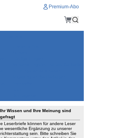
Premium-Abo
Service
Premium-Abo
Kontakt
gen
Häufige Fragen
e
VersicherungsJournal als Startseite
el
Nutzungsrechte erhalten
Mitteilung an die Redaktion
ial
Newsletter
RSS
Suchagenten
Ihr Wissen und Ihre Meinung sind
gefragt
re Leserbriefe können für andere Leser
ne wesentliche Ergänzung zu unserer
richterstattung sein. Bitte schreiben Sie