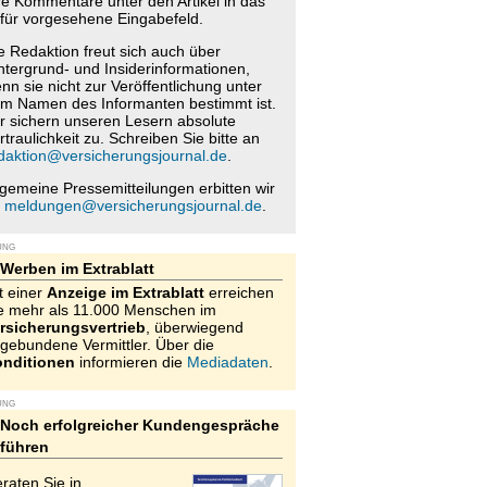
re Kommentare unter den Artikel in das
für vorgesehene Eingabefeld.
e Redaktion freut sich auch über
ntergrund- und Insiderinformationen,
nn sie nicht zur Veröffentlichung unter
m Namen des Informanten bestimmt ist.
r sichern unseren Lesern absolute
rtraulichkeit zu. Schreiben Sie bitte an
daktion@versicherungsjournal.de
.
lgemeine Pressemitteilungen erbitten wir
n
meldungen@versicherungsjournal.de
.
UNG
Werben im Extrablatt
t einer
Anzeige im Extrablatt
erreichen
e mehr als 11.000 Menschen im
rsicherungsvertrieb
, überwiegend
gebundene Vermittler. Über die
nditionen
informieren die
Mediadaten
.
UNG
Noch erfolgreicher Kundengespräche
führen
raten Sie in