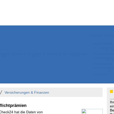
Weitere Inhalte
Nachrichten
Kurzmeldun
Kommentar
ssiers
Bücher
Extrablatt
Anzeigenmarkt
Originaltexte
Medienspieg
Leserbriefe
Themenspez
Podcasts
Versicherungen & Finanzen
Ih
flichtprämien
ei
Be
 Check24 hat die Daten von