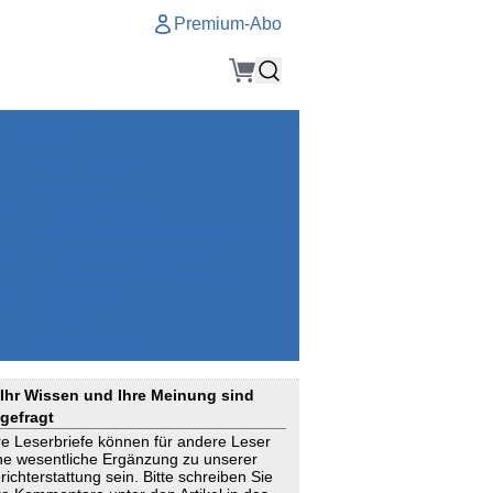
Premium-Abo
Service
Premium-Abo
Kontakt
gen
Häufige Fragen
e
VersicherungsJournal als Startseite
el
Nutzungsrechte erhalten
Mitteilung an die Redaktion
ial
Newsletter
RSS
Suchagenten
Ihr Wissen und Ihre Meinung sind
gefragt
re Leserbriefe können für andere Leser
ne wesentliche Ergänzung zu unserer
richterstattung sein. Bitte schreiben Sie