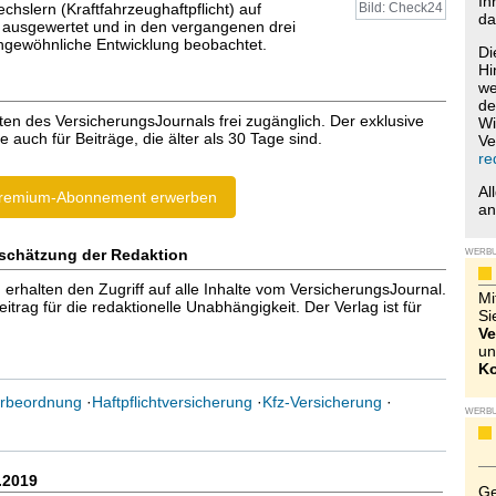
Ih
hslern (Kraftfahrzeughaftpflicht) auf
Bild: Check24
da
 ausgewertet und in den vergangenen drei
ngewöhnliche Entwicklung beobachtet.
Di
Hi
we
de
ten des VersicherungsJournals frei zugänglich. Der exklusive
Wi
e auch für Beiträge, die älter als 30 Tage sind.
Ve
re
Al
remium-Abonnement erwerben
a
schätzung der Redaktion
WERB
halten den Zugriff auf alle Inhalte vom VersicherungsJournal.
Mi
trag für die redaktionelle Unabhängigkeit. Der Verlag ist für
Si
Ve
un
Ko
rbeordnung
·
Haftpflichtversicherung
·
Kfz-Versicherung
·
WERB
.2019
Ge