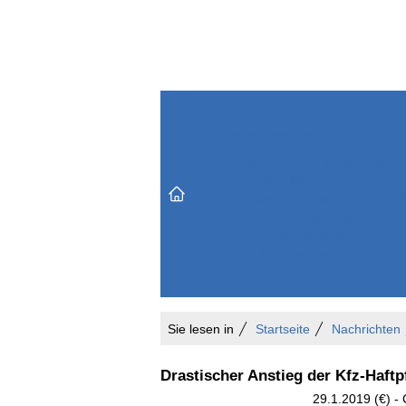
Themenbereiche
Versicherungen & Finanzen
Markt & Politik
Do
Vertrieb & Marketing
Unternehmen & Personen
Karriere & Mitarbeiter
Büro & Organisation
Sie lesen in
Startseite
Nachrichten
Drastischer Anstieg der Kfz-Haftp
29.1.2019 (€) -