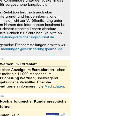
re Kommentare unter den Artikel in das
für vorgesehene Eingabefeld.
e Redaktion freut sich auch über
ntergrund- und Insiderinformationen,
nn sie nicht zur Veröffentlichung unter
m Namen des Informanten bestimmt ist.
r sichern unseren Lesern absolute
rtraulichkeit zu. Schreiben Sie bitte an
daktion@versicherungsjournal.de
.
lgemeine Pressemitteilungen erbitten wir
n
meldungen@versicherungsjournal.de
.
UNG
Werben im Extrablatt
t einer
Anzeige im Extrablatt
erreichen
e mehr als 11.000 Menschen im
rsicherungsvertrieb
, überwiegend
gebundene Vermittler. Über die
nditionen
informieren die
Mediadaten
.
UNG
Noch erfolgreicher Kundengespräche
führen
raten Sie in