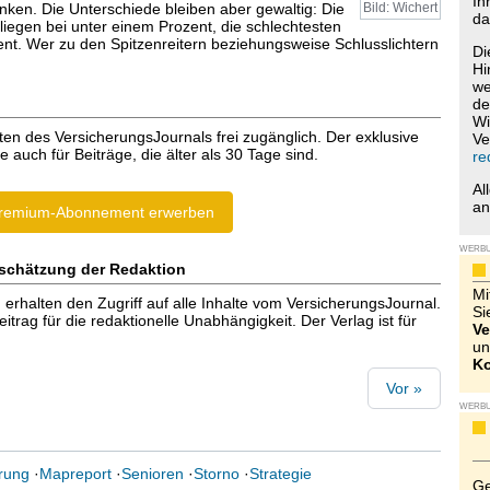
Ih
nken. Die Unterschiede bleiben aber gewaltig: Die
Bild: Wichert
da
liegen bei unter einem Prozent, die schlechtesten
zent. Wer zu den Spitzenreitern beziehungsweise Schlusslichtern
Di
Hi
we
de
Wi
ten des VersicherungsJournals frei zugänglich. Der exklusive
Ve
e auch für Beiträge, die älter als 30 Tage sind.
re
Al
a
remium-Abonnement erwerben
WERB
schätzung der Redaktion
Mi
halten den Zugriff auf alle Inhalte vom VersicherungsJournal.
Si
trag für die redaktionelle Unabhängigkeit. Der Verlag ist für
Ve
un
Ko
Vor »
WERB
rung
·
Mapreport
·
Senioren
·
Storno
·
Strategie
Ge