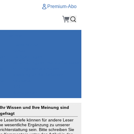
Premium-Abo
Service
Premium-Abo
Kontakt
gen
Häufige Fragen
e
VersicherungsJournal als Startseite
el
Nutzungsrechte erhalten
Mitteilung an die Redaktion
ial
Newsletter
RSS
Suchagenten
Ihr Wissen und Ihre Meinung sind
gefragt
re Leserbriefe können für andere Leser
ne wesentliche Ergänzung zu unserer
richterstattung sein. Bitte schreiben Sie