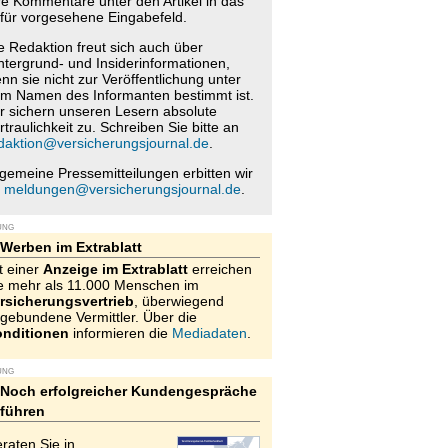
re Kommentare unter den Artikel in das
für vorgesehene Eingabefeld.
e Redaktion freut sich auch über
ntergrund- und Insiderinformationen,
nn sie nicht zur Veröffentlichung unter
m Namen des Informanten bestimmt ist.
r sichern unseren Lesern absolute
rtraulichkeit zu. Schreiben Sie bitte an
daktion@versicherungsjournal.de
.
lgemeine Pressemitteilungen erbitten wir
n
meldungen@versicherungsjournal.de
.
UNG
Werben im Extrablatt
t einer
Anzeige im Extrablatt
erreichen
e mehr als 11.000 Menschen im
rsicherungsvertrieb
, überwiegend
gebundene Vermittler. Über die
nditionen
informieren die
Mediadaten
.
UNG
Noch erfolgreicher Kundengespräche
führen
raten Sie in