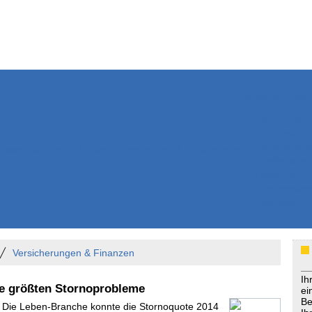
Weitere Inhalte
Nachrichten
Kurzmeldun
Kommentar
ssiers
Bücher
Extrablatt
Anzeigenmarkt
Originaltexte
Medienspieg
Leserbriefe
Themenspez
Podcasts
Versicherungen & Finanzen
Ih
ie größten Stornoprobleme
ei
Be
- Die Leben-Branche konnte die Stornoquote 2014