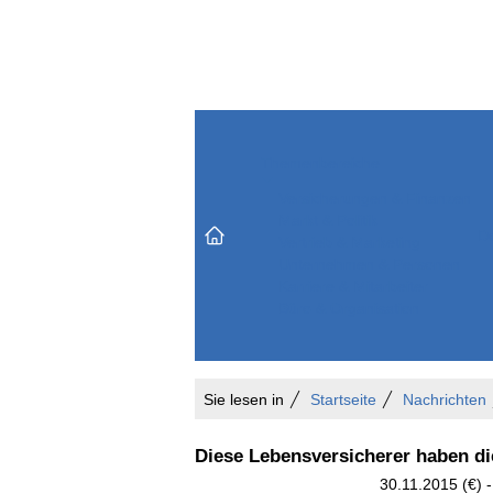
Themenbereiche
Versicherungen & Finanzen
Markt & Politik
Do
Vertrieb & Marketing
Unternehmen & Personen
Karriere & Mitarbeiter
Büro & Organisation
Sie lesen in
Startseite
Nachrichten
Diese Lebensversicherer haben d
30.11.2015 (€) 