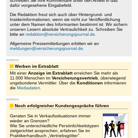
schreiben Sie Ihre Kommentare unter den Artikel in das
dafür vorgesehene Eingabefeld.
Die Redaktion freut sich auch über Hintergrund- und
Insiderinformationen, wenn sie nicht zur Veröffentlichung
unter dem Namen des Informanten bestimmt ist. Wir sichern
unseren Lesern absolute Vertraulichkeit zu. Schreiben Sie
bitte an
redaktion@versicherungsjournal.de
.
Allgemeine Pressemitteilungen erbitten wir an
meldungen@versicherungsjournal.de
.
WERBUNG
Werben im Extrablatt
Mit einer
Anzeige im Extrablatt
erreichen Sie mehr als
11.000 Menschen im
Versicherungsvertrieb
, überwiegend
ungebundene Vermittler. Über die
Konditionen
informieren
die
Mediadaten
.
WERBUNG
Noch erfolgreicher Kundengespräche führen
Geraten Sie in Verkaufssituationen immer
wieder an Grenzen?
Wie Sie unterschiedliche Persönlichkeitstypen
zielgerichtet ansprechen, erfahren Sie im
Praktikerhandbuch „Vertriebsgötter“.