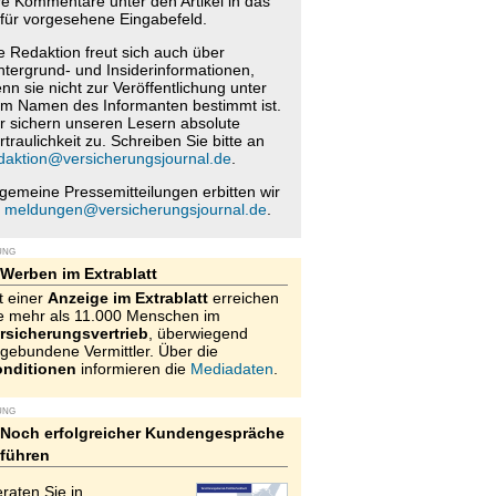
re Kommentare unter den Artikel in das
für vorgesehene Eingabefeld.
e Redaktion freut sich auch über
ntergrund- und Insiderinformationen,
nn sie nicht zur Veröffentlichung unter
m Namen des Informanten bestimmt ist.
r sichern unseren Lesern absolute
rtraulichkeit zu. Schreiben Sie bitte an
daktion@versicherungsjournal.de
.
lgemeine Pressemitteilungen erbitten wir
n
meldungen@versicherungsjournal.de
.
UNG
Werben im Extrablatt
t einer
Anzeige im Extrablatt
erreichen
e mehr als 11.000 Menschen im
rsicherungsvertrieb
, überwiegend
gebundene Vermittler. Über die
nditionen
informieren die
Mediadaten
.
UNG
Noch erfolgreicher Kundengespräche
führen
raten Sie in