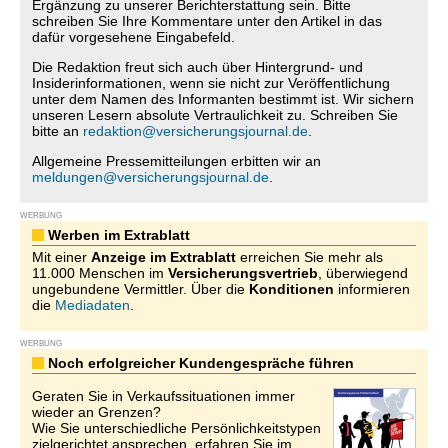
Ergänzung zu unserer Berichterstattung sein. Bitte
schreiben Sie Ihre Kommentare unter den Artikel in das
dafür vorgesehene Eingabefeld.
Die Redaktion freut sich auch über Hintergrund- und
Insiderinformationen, wenn sie nicht zur Veröffentlichung
unter dem Namen des Informanten bestimmt ist. Wir sichern
unseren Lesern absolute Vertraulichkeit zu. Schreiben Sie
bitte an
redaktion@versicherungsjournal.de
.
Allgemeine Pressemitteilungen erbitten wir an
meldungen@versicherungsjournal.de
.
WERBUNG
Werben im Extrablatt
Mit einer
Anzeige im Extrablatt
erreichen Sie mehr als
11.000 Menschen im
Versicherungsvertrieb
, überwiegend
ungebundene Vermittler. Über die
Konditionen
informieren
die
Mediadaten
.
WERBUNG
Noch erfolgreicher Kundengespräche führen
Geraten Sie in Verkaufssituationen immer
wieder an Grenzen?
Wie Sie unterschiedliche Persönlichkeitstypen
zielgerichtet ansprechen, erfahren Sie im