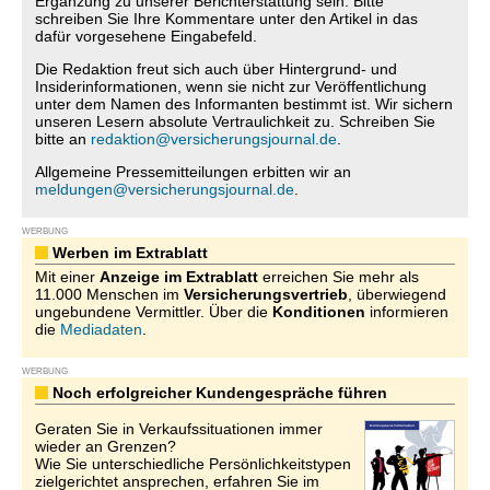
Ergänzung zu unserer Berichterstattung sein. Bitte
schreiben Sie Ihre Kommentare unter den Artikel in das
dafür vorgesehene Eingabefeld.
Die Redaktion freut sich auch über Hintergrund- und
Insiderinformationen, wenn sie nicht zur Veröffentlichung
unter dem Namen des Informanten bestimmt ist. Wir sichern
unseren Lesern absolute Vertraulichkeit zu. Schreiben Sie
bitte an
redaktion@versicherungsjournal.de
.
Allgemeine Pressemitteilungen erbitten wir an
meldungen@versicherungsjournal.de
.
WERBUNG
Werben im Extrablatt
Mit einer
Anzeige im Extrablatt
erreichen Sie mehr als
11.000 Menschen im
Versicherungsvertrieb
, überwiegend
ungebundene Vermittler. Über die
Konditionen
informieren
die
Mediadaten
.
WERBUNG
Noch erfolgreicher Kundengespräche führen
Geraten Sie in Verkaufssituationen immer
wieder an Grenzen?
Wie Sie unterschiedliche Persönlichkeitstypen
zielgerichtet ansprechen, erfahren Sie im